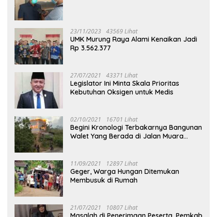
23/11/2023
43569 Lihat
UMK Murung Raya Alami Kenaikan Jadi
Rp 3.562.377
27/07/2021
43371 Lihat
Legislator Ini Minta Skala Prioritas
Kebutuhan Oksigen untuk Medis
02/10/2021
16701 Lihat
Begini Kronologi Terbakarnya Bangunan
Walet Yang Berada di Jalan Muara
Tuhup
11/09/2021
12897 Lihat
Geger, Warga Hungan Ditemukan
Membusuk di Rumah
21/07/2021
10807 Lihat
Masalah di Penerimaan Peserta, Pemkab