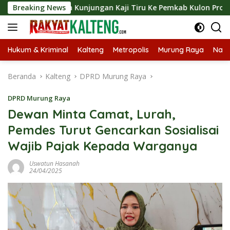
Langsung
ungkan Kunjungan Kaji Tiru Ke Pemkab Kulon Progo
Breaking News
La
ke
konten
Hukum & Kriminal
Kalteng
Metropolis
Murung Raya
Nasi
Beranda
Kalteng
DPRD Murung Raya
DPRD Murung Raya
Dewan Minta Camat, Lurah,
Pemdes Turut Gencarkan Sosialisai
Wajib Pajak Kepada Warganya
Uswatun Hasanah
24/04/2025