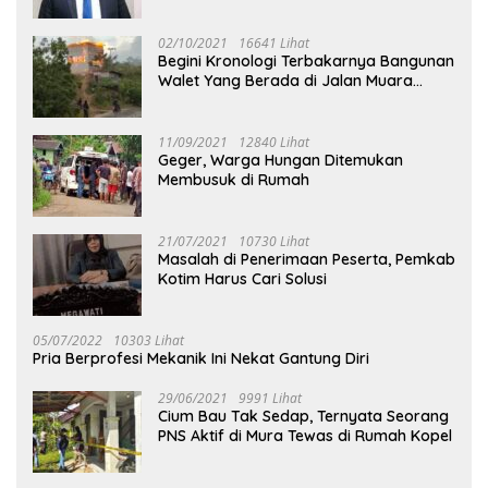
02/10/2021
16641 Lihat
Begini Kronologi Terbakarnya Bangunan
Walet Yang Berada di Jalan Muara
Tuhup
11/09/2021
12840 Lihat
Geger, Warga Hungan Ditemukan
Membusuk di Rumah
21/07/2021
10730 Lihat
Masalah di Penerimaan Peserta, Pemkab
Kotim Harus Cari Solusi
05/07/2022
10303 Lihat
Pria Berprofesi Mekanik Ini Nekat Gantung Diri
29/06/2021
9991 Lihat
Cium Bau Tak Sedap, Ternyata Seorang
PNS Aktif di Mura Tewas di Rumah Kopel