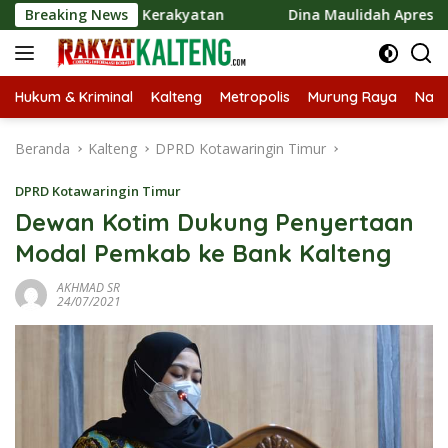
Langsung
konomi Kerakyatan
Breaking News
Dina Maulidah Apresiasi Festival Ja
ke
konten
Hukum & Kriminal
Kalteng
Metropolis
Murung Raya
Nasi
Beranda
Kalteng
DPRD Kotawaringin Timur
DPRD Kotawaringin Timur
Dewan Kotim Dukung Penyertaan
Modal Pemkab ke Bank Kalteng
AKHMAD SR
24/07/2021