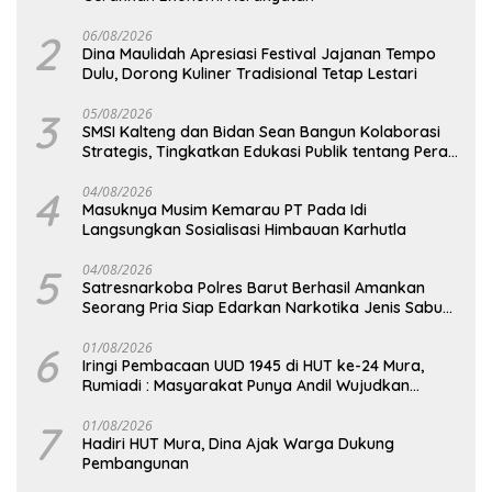
2
06/08/2026
Dina Maulidah Apresiasi Festival Jajanan Tempo
Dulu, Dorong Kuliner Tradisional Tetap Lestari
3
05/08/2026
SMSI Kalteng dan Bidan Sean Bangun Kolaborasi
Strategis, Tingkatkan Edukasi Publik tentang Peran
DPD RI
4
04/08/2026
Masuknya Musim Kemarau PT Pada Idi
Langsungkan Sosialisasi Himbauan Karhutla
5
04/08/2026
Satresnarkoba Polres Barut Berhasil Amankan
Seorang Pria Siap Edarkan Narkotika Jenis Sabu
Seberat 5,05 Gram
6
01/08/2026
Iringi Pembacaan UUD 1945 di HUT ke-24 Mura,
Rumiadi : Masyarakat Punya Andil Wujudkan
Pembangunan yang Lebih Besar
7
01/08/2026
Hadiri HUT Mura, Dina Ajak Warga Dukung
Pembangunan