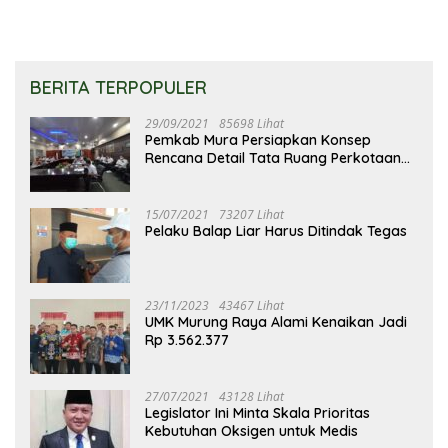
BERITA TERPOPULER
29/09/2021
85698 Lihat
Pemkab Mura Persiapkan Konsep
Rencana Detail Tata Ruang Perkotaan
Puruk Cahu
15/07/2021
73207 Lihat
Pelaku Balap Liar Harus Ditindak Tegas
23/11/2023
43467 Lihat
UMK Murung Raya Alami Kenaikan Jadi
Rp 3.562.377
27/07/2021
43128 Lihat
Legislator Ini Minta Skala Prioritas
Kebutuhan Oksigen untuk Medis