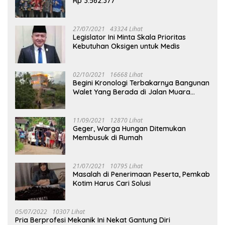
Rp 3.562.377
27/07/2021
43324 Lihat
Legislator Ini Minta Skala Prioritas
Kebutuhan Oksigen untuk Medis
02/10/2021
16668 Lihat
Begini Kronologi Terbakarnya Bangunan
Walet Yang Berada di Jalan Muara
Tuhup
11/09/2021
12870 Lihat
Geger, Warga Hungan Ditemukan
Membusuk di Rumah
21/07/2021
10795 Lihat
Masalah di Penerimaan Peserta, Pemkab
Kotim Harus Cari Solusi
05/07/2022
10307 Lihat
Pria Berprofesi Mekanik Ini Nekat Gantung Diri