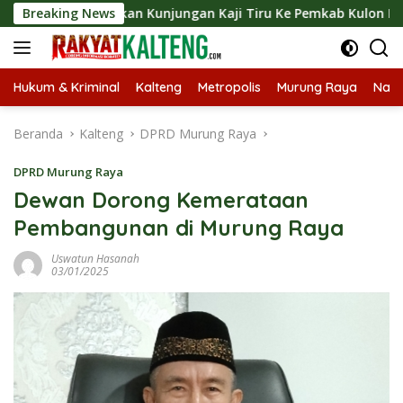
Langsung
Langsungkan Kunjungan Kaji Tiru Ke Pemkab Kulon Progo
Breaking News
ke
konten
Hukum & Kriminal
Kalteng
Metropolis
Murung Raya
Nasi
Beranda
Kalteng
DPRD Murung Raya
DPRD Murung Raya
Dewan Dorong Kemerataan
Pembangunan di Murung Raya
Uswatun Hasanah
03/01/2025