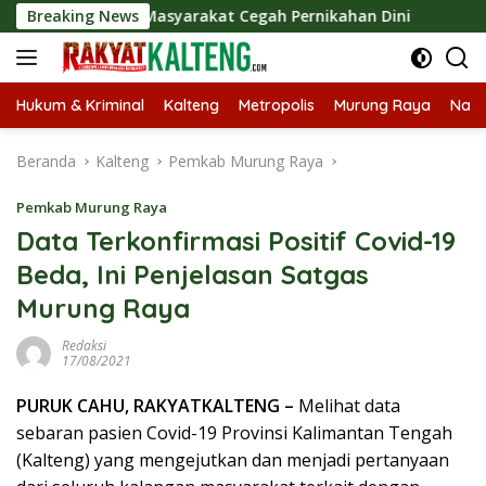
Langsung
eriyus Ajak Masyarakat Cegah Pernikahan Dini
Breaking News
Bebie A
ke
konten
Hukum & Kriminal
Kalteng
Metropolis
Murung Raya
Nasi
Beranda
Kalteng
Pemkab Murung Raya
Pemkab Murung Raya
Data Terkonfirmasi Positif Covid-19
Beda, Ini Penjelasan Satgas
Murung Raya
Redaksi
17/08/2021
PURUK CAHU, RAKYATKALTENG –
Melihat data
sebaran pasien Covid-19 Provinsi Kalimantan Tengah
(Kalteng) yang mengejutkan dan menjadi pertanyaan