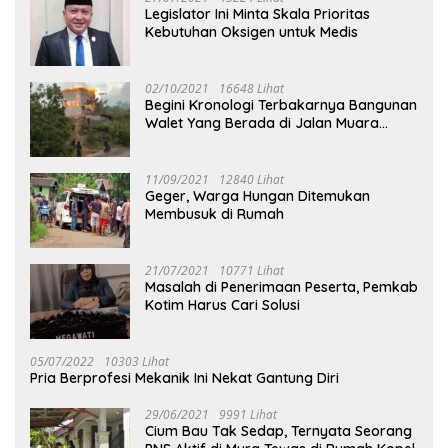
Legislator Ini Minta Skala Prioritas
Kebutuhan Oksigen untuk Medis
02/10/2021
16648 Lihat
Begini Kronologi Terbakarnya Bangunan
Walet Yang Berada di Jalan Muara
Tuhup
11/09/2021
12840 Lihat
Geger, Warga Hungan Ditemukan
Membusuk di Rumah
21/07/2021
10771 Lihat
Masalah di Penerimaan Peserta, Pemkab
Kotim Harus Cari Solusi
05/07/2022
10303 Lihat
Pria Berprofesi Mekanik Ini Nekat Gantung Diri
29/06/2021
9991 Lihat
Cium Bau Tak Sedap, Ternyata Seorang