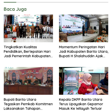
Baca Juga
Tingkatkan Kualitas
Momentum Peringatan Hari
Pendidikan, Bertepatan Hari
Jadi Kabupaten Barito Utara,
Jadi Pemerintah Kabupaten
Bupati H Shalahuddin Ajak
Barito Utara Resmi
Masyarakat Perkuat
Lounching SIP Pintar
Persatuan Membangun
Daerah
Bupati Barito Utara
Kepala DKPP Barito Utara
Tegaskan Pemkab Komitmen
Terus Upayakan Gepamor
Laksanakan Tahapan
Masuk Ke Wilayah Terluar