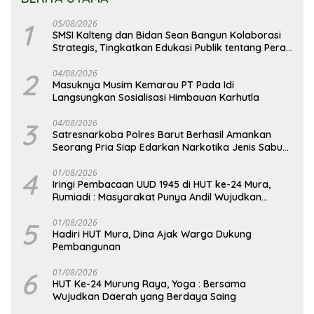
1
05/08/2026
SMSI Kalteng dan Bidan Sean Bangun Kolaborasi
Strategis, Tingkatkan Edukasi Publik tentang Peran
DPD RI
2
04/08/2026
Masuknya Musim Kemarau PT Pada Idi
Langsungkan Sosialisasi Himbauan Karhutla
3
04/08/2026
Satresnarkoba Polres Barut Berhasil Amankan
Seorang Pria Siap Edarkan Narkotika Jenis Sabu
Seberat 5,05 Gram
4
01/08/2026
Iringi Pembacaan UUD 1945 di HUT ke-24 Mura,
Rumiadi : Masyarakat Punya Andil Wujudkan
Pembangunan yang Lebih Besar
5
01/08/2026
Hadiri HUT Mura, Dina Ajak Warga Dukung
Pembangunan
6
01/08/2026
HUT Ke-24 Murung Raya, Yoga : Bersama
Wujudkan Daerah yang Berdaya Saing