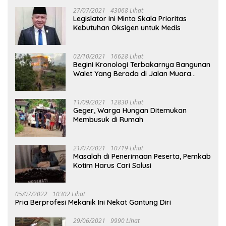
27/07/2021
43068 Lihat
Legislator Ini Minta Skala Prioritas
Kebutuhan Oksigen untuk Medis
02/10/2021
16628 Lihat
Begini Kronologi Terbakarnya Bangunan
Walet Yang Berada di Jalan Muara
Tuhup
11/09/2021
12830 Lihat
Geger, Warga Hungan Ditemukan
Membusuk di Rumah
21/07/2021
10719 Lihat
Masalah di Penerimaan Peserta, Pemkab
Kotim Harus Cari Solusi
05/07/2022
10302 Lihat
Pria Berprofesi Mekanik Ini Nekat Gantung Diri
29/06/2021
9990 Lihat