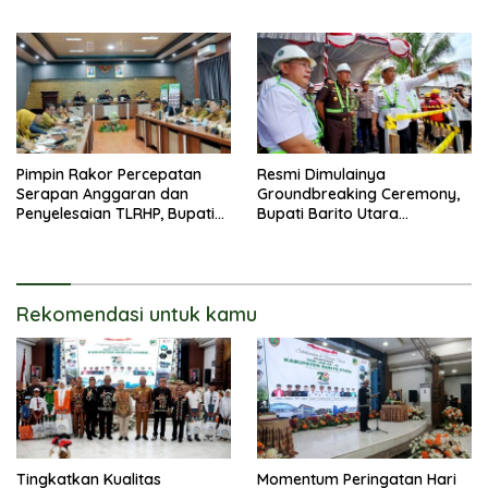
Pengadaan Tanah Secara
Terbuka
Pimpin Rakor Percepatan
Resmi Dimulainya
Serapan Anggaran dan
Groundbreaking Ceremony,
Penyelesaian TLRHP, Bupati
Bupati Barito Utara
Barito Utara Tegaskan OPD
Sampaikan Wujudkan
Percepat Pelaksanaan
Penataan Kawasan
Program
Perkotaan
Rekomendasi untuk kamu
Tingkatkan Kualitas
Momentum Peringatan Hari