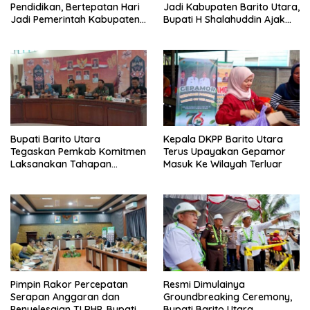
Pendidikan, Bertepatan Hari
Jadi Kabupaten Barito Utara,
Jadi Pemerintah Kabupaten
Bupati H Shalahuddin Ajak
Barito Utara Resmi
Masyarakat Perkuat
Lounching SIP Pintar
Persatuan Membangun
Daerah
Bupati Barito Utara
Kepala DKPP Barito Utara
Tegaskan Pemkab Komitmen
Terus Upayakan Gepamor
Laksanakan Tahapan
Masuk Ke Wilayah Terluar
Pengadaan Tanah Secara
Terbuka
Pimpin Rakor Percepatan
Resmi Dimulainya
Serapan Anggaran dan
Groundbreaking Ceremony,
Penyelesaian TLRHP, Bupati
Bupati Barito Utara