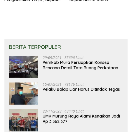
Barito Utara Tegaskan OPD
Sampaikan Wujudkan
Percepat Pelaksanaan
Penataan Kawasan
Program
Perkotaan
BERITA TERPOPULER
29/09/2021
85696 Lihat
Pemkab Mura Persiapkan Konsep
Rencana Detail Tata Ruang Perkotaan
Puruk Cahu
15/07/2021
73176 Lihat
Pelaku Balap Liar Harus Ditindak Tegas
23/11/2023
43440 Lihat
UMK Murung Raya Alami Kenaikan Jadi
Rp 3.562.377