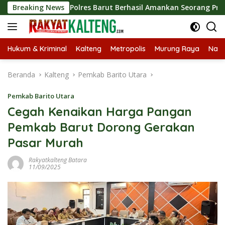
Langsung
arkoba Polres Barut Berhasil Amankan Seorang Pria Siap Edarka
Breaking News
ke
konten
Hukum & Kriminal
Kalteng
Metropolis
Murung Raya
Nasi
Beranda
Kalteng
Pemkab Barito Utara
Pemkab Barito Utara
Cegah Kenaikan Harga Pangan
Pemkab Barut Dorong Gerakan
Pasar Murah
Rakyatkalteng Batara
11/09/2025