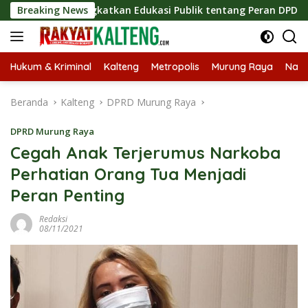
Langsung
s, Tingkatkan Edukasi Publik tentang Peran DPD RI
Breaking News
Ma
ke
konten
Hukum & Kriminal
Kalteng
Metropolis
Murung Raya
Nasi
Beranda
Kalteng
DPRD Murung Raya
DPRD Murung Raya
Cegah Anak Terjerumus Narkoba
Perhatian Orang Tua Menjadi
Peran Penting
Redaksi
08/11/2021