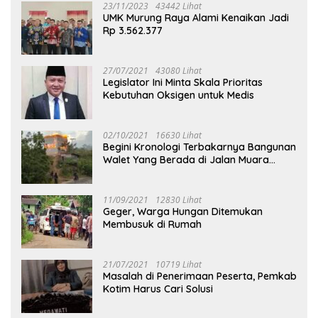
23/11/2023
43442 Lihat
UMK Murung Raya Alami Kenaikan Jadi
Rp 3.562.377
27/07/2021
43080 Lihat
Legislator Ini Minta Skala Prioritas
Kebutuhan Oksigen untuk Medis
02/10/2021
16630 Lihat
Begini Kronologi Terbakarnya Bangunan
Walet Yang Berada di Jalan Muara
Tuhup
11/09/2021
12830 Lihat
Geger, Warga Hungan Ditemukan
Membusuk di Rumah
21/07/2021
10719 Lihat
Masalah di Penerimaan Peserta, Pemkab
Kotim Harus Cari Solusi