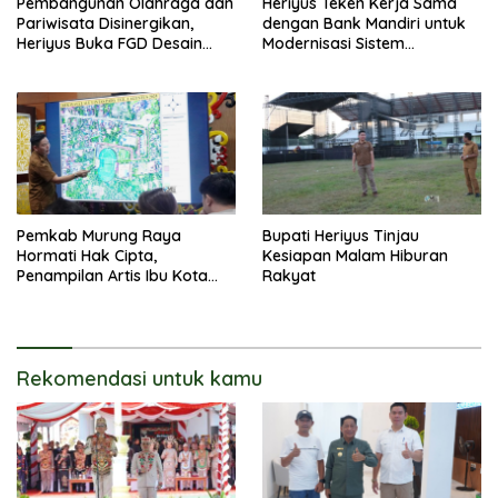
Pembangunan Olahraga dan
Heriyus Teken Kerja Sama
Pariwisata Disinergikan,
dengan Bank Mandiri untuk
Heriyus Buka FGD Desain
Modernisasi Sistem
Olahraga Daerah
Pembayaran Pajak Daerah
Pemkab Murung Raya
Bupati Heriyus Tinjau
Hormati Hak Cipta,
Kesiapan Malam Hiburan
Penampilan Artis Ibu Kota
Rakyat
Tidak Disiarkan Secara
Langsung
Rekomendasi untuk kamu