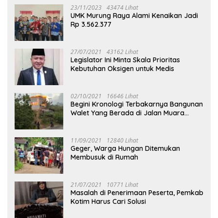
23/11/2023
43474 Lihat
UMK Murung Raya Alami Kenaikan Jadi
Rp 3.562.377
27/07/2021
43162 Lihat
Legislator Ini Minta Skala Prioritas
Kebutuhan Oksigen untuk Medis
02/10/2021
16646 Lihat
Begini Kronologi Terbakarnya Bangunan
Walet Yang Berada di Jalan Muara
Tuhup
11/09/2021
12840 Lihat
Geger, Warga Hungan Ditemukan
Membusuk di Rumah
21/07/2021
10771 Lihat
Masalah di Penerimaan Peserta, Pemkab
Kotim Harus Cari Solusi