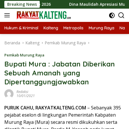
Langsung
Mura Expo 2026
Breaking News
Dina Maulidah Apresiasi Mura Expo, Se
ke
konten
Hukum & Kriminal
Kalteng
Metropolis
Murung Raya
Nasi
Beranda
Kalteng
Pemkab Murung Raya
Pemkab Murung Raya
Bupati Mura : Jabatan Diberikan
Sebuah Amanah yang
Dipertanggungjawabkan
Redaksi
10/01/2021
PURUK CAHU, RAKYATKALTENG.COM
– Sebanyak 395
pejabat eselon di lingkungan Pemerintah Kabpaten
Murung Raya (Mura) secara resmi dikukuhkan serta