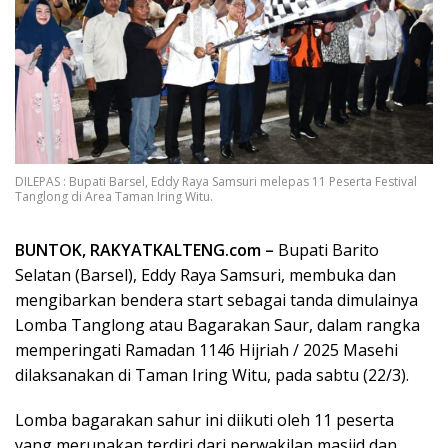
DILEPAS : Bupati Barsel, Eddy Raya Samsuri melepas 11 Peserta Festival
Tanglong di Area Taman Iring Witu.
BUNTOK, RAKYATKALTENG.com –
Bupati Barito
Selatan (Barsel), Eddy Raya Samsuri, membuka dan
mengibarkan bendera start sebagai tanda dimulainya
Lomba Tanglong atau Bagarakan Saur, dalam rangka
memperingati Ramadan 1146 Hijriah / 2025 Masehi
dilaksanakan di Taman Iring Witu, pada sabtu (22/3).
Lomba bagarakan sahur ini diikuti oleh 11 peserta
yang merupakan terdiri dari perwakilan masjid dan