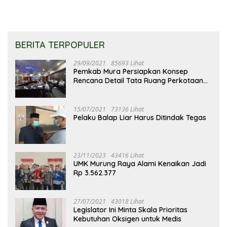
BERITA TERPOPULER
29/09/2021
85693 Lihat
Pemkab Mura Persiapkan Konsep
Rencana Detail Tata Ruang Perkotaan
Puruk Cahu
15/07/2021
73136 Lihat
Pelaku Balap Liar Harus Ditindak Tegas
23/11/2023
43416 Lihat
UMK Murung Raya Alami Kenaikan Jadi
Rp 3.562.377
27/07/2021
43018 Lihat
Legislator Ini Minta Skala Prioritas
Kebutuhan Oksigen untuk Medis