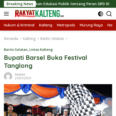
Langsung
ingkatkan Edukasi Publik tentang Peran DPD RI
Breaking News
Masukny
ke
konten
Hukum & Kriminal
Kalteng
Metropolis
Murung Raya
Nasi
Beranda
Kalteng
Barito Selatan
Barito Selatan
,
Lintas Kalteng
Bupati Barsel Buka Festival
Tanglong
Redaksi
23/03/2025