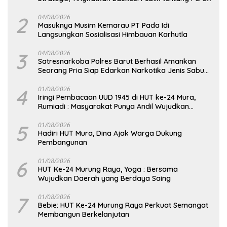
DPD RI
2
04/08/2026
Masuknya Musim Kemarau PT Pada Idi
Langsungkan Sosialisasi Himbauan Karhutla
3
04/08/2026
Satresnarkoba Polres Barut Berhasil Amankan
Seorang Pria Siap Edarkan Narkotika Jenis Sabu
Seberat 5,05 Gram
4
01/08/2026
Iringi Pembacaan UUD 1945 di HUT ke-24 Mura,
Rumiadi : Masyarakat Punya Andil Wujudkan
Pembangunan yang Lebih Besar
5
01/08/2026
Hadiri HUT Mura, Dina Ajak Warga Dukung
Pembangunan
6
01/08/2026
HUT Ke-24 Murung Raya, Yoga : Bersama
Wujudkan Daerah yang Berdaya Saing
7
01/08/2026
Bebie: HUT Ke-24 Murung Raya Perkuat Semangat
Membangun Berkelanjutan