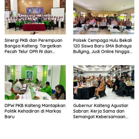
Sinergi PKB dan Perempuan
Polsek Cempaga Hulu Bekali
Bangsa Kalteng: Targetkan
120 Siswa Baru SMA Bahaya
Pecah Telur DPR RI dan
Bullying, Judi Online hingga
Kuasai Legislatif 2029
Narkoba
DPW PKB Kalteng Mantapkan
Gubernur Kalteng Agustiar
Politik Kehadiran di Markas
Sabran: Kerja Sama dan
Baru
Semangat Kebersamaan
Merupakan Keberhasilan
Pembangunan