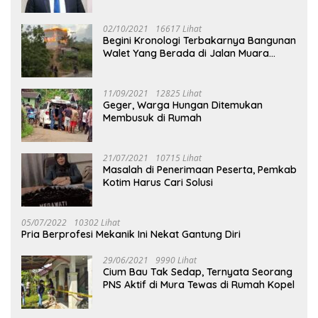
02/10/2021
16617 Lihat
Begini Kronologi Terbakarnya Bangunan
Walet Yang Berada di Jalan Muara
Tuhup
11/09/2021
12825 Lihat
Geger, Warga Hungan Ditemukan
Membusuk di Rumah
21/07/2021
10715 Lihat
Masalah di Penerimaan Peserta, Pemkab
Kotim Harus Cari Solusi
05/07/2022
10302 Lihat
Pria Berprofesi Mekanik Ini Nekat Gantung Diri
29/06/2021
9990 Lihat
Cium Bau Tak Sedap, Ternyata Seorang
PNS Aktif di Mura Tewas di Rumah Kopel