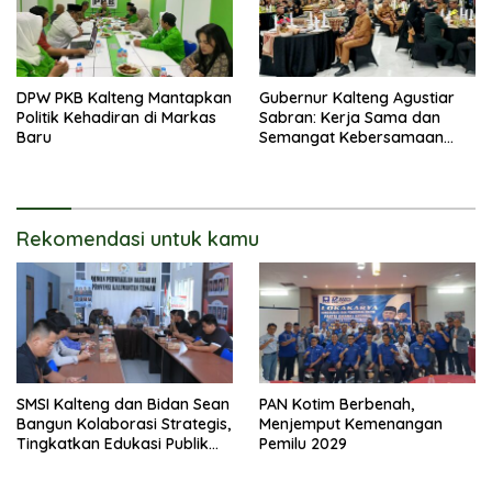
DPW PKB Kalteng Mantapkan
Gubernur Kalteng Agustiar
Politik Kehadiran di Markas
Sabran: Kerja Sama dan
Baru
Semangat Kebersamaan
Merupakan Keberhasilan
Pembangunan
Rekomendasi untuk kamu
SMSI Kalteng dan Bidan Sean
PAN Kotim Berbenah,
Bangun Kolaborasi Strategis,
Menjemput Kemenangan
Tingkatkan Edukasi Publik
Pemilu 2029
tentang Peran DPD RI