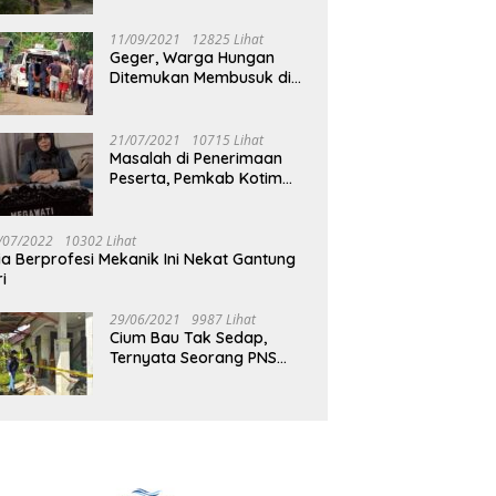
Jalan Muara Tuhup
11/09/2021
12825 Lihat
Geger, Warga Hungan
Ditemukan Membusuk di
Rumah
21/07/2021
10715 Lihat
Masalah di Penerimaan
Peserta, Pemkab Kotim
Harus Cari Solusi
/07/2022
10302 Lihat
ia Berprofesi Mekanik Ini Nekat Gantung
ri
29/06/2021
9987 Lihat
Cium Bau Tak Sedap,
Ternyata Seorang PNS
Aktif di Mura Tewas di
Rumah Kopel