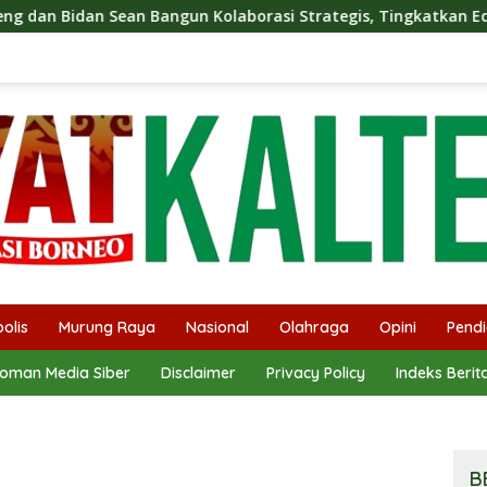
un Kolaborasi Strategis, Tingkatkan Edukasi Publik tentang Pe
olis
Murung Raya
Nasional
Olahraga
Opini
Pendi
oman Media Siber
Disclaimer
Privacy Policy
Indeks Berit
B