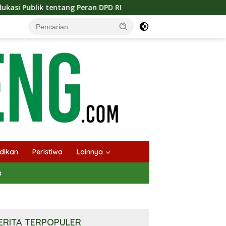
ran DPD RI
Masuknya Musim Kemarau PT Pada Idi Langs
dikan
Peristiwa
Lainnya
a
ERITA TERPOPULER