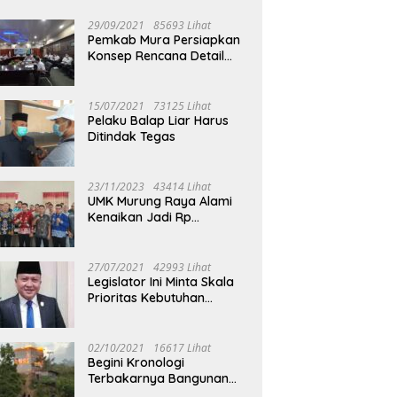
29/09/2021
85693 Lihat
Pemkab Mura Persiapkan
Konsep Rencana Detail
Tata Ruang Perkotaan
Puruk Cahu
15/07/2021
73125 Lihat
Pelaku Balap Liar Harus
Ditindak Tegas
23/11/2023
43414 Lihat
UMK Murung Raya Alami
Kenaikan Jadi Rp
3.562.377
27/07/2021
42993 Lihat
Legislator Ini Minta Skala
Prioritas Kebutuhan
Oksigen untuk Medis
02/10/2021
16617 Lihat
Begini Kronologi
Terbakarnya Bangunan
Walet Yang Berada di