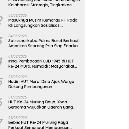
Kolaborasi Strategis, Tingkatkan
Edukasi Publik tentang Peran DPD RI
2
04/08/2026
Masuknya Musim Kemarau PT Pada
Idi Langsungkan Sosialisasi
Himbauan Karhutla
3
04/08/2026
Satresnarkoba Polres Barut Berhasil
Amankan Seorang Pria Siap Edarkan
Narkotika Jenis Sabu Seberat 5,05
Gram
4
01/08/2026
Iringi Pembacaan UUD 1945 di HUT
ke-24 Mura, Rumiadi : Masyarakat
Punya Andil Wujudkan Pembangunan
yang Lebih Besar
5
01/08/2026
Hadiri HUT Mura, Dina Ajak Warga
Dukung Pembangunan
6
01/08/2026
HUT Ke-24 Murung Raya, Yoga :
Bersama Wujudkan Daerah yang
Berdaya Saing
7
01/08/2026
Bebie: HUT Ke-24 Murung Raya
Perkuat Semangat Membangun