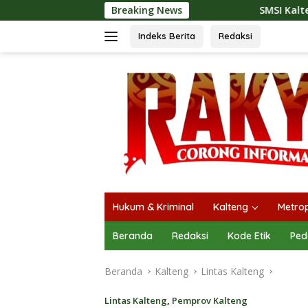
Langsung
Breaking News
SMSI Kalteng dan Bidan Sean Bang
ke
konten
Indeks Berita
Redaksi
Hukum & Kriminal
Kalteng
Metrop
Beranda
Redaksi
Kode Etik
Ped
Beranda
Kalteng
Lintas Kalteng
Lintas Kalteng
,
Pemprov Kalteng