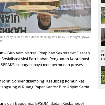
inasi Penyusunan Sambutan melalui aplikasi BERAKSI sebagai upaya
n.
05
om
– Biro Administrasi Pimpinan Sekretariat Daerah
Pr
 Sosialisasi Aksi Perubahan Penguatan Koordinasi
Di
i BERAKSI sebagai upaya mempermudah proses
im Johni Sonder didampingi Kasubbag Komunikasi
rlangsung di Ruang Rapat Kantor Biro Adpim Setda
taris dari Bapperida, BPSDM, Badan Kesbangpol