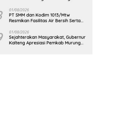
Berkelanjutan
8
01/08/2026
PT SMM dan Kodim 1013/Mtw
Resmikan Fasilitas Air Bersih Serta
Bagikan Paket Sembako Kepada
Masyarakat
9
01/08/2026
Sejahterakan Masyarakat, Gubernur
Kalteng Apresiasi Pemkab Murung
Raya