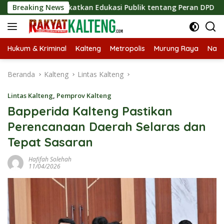
Langsung
, Tingkatkan Edukasi Publik tentang Peran DPD RI
Breaking News
Masu
ke
konten
Hukum & Kriminal
Kalteng
Metropolis
Murung Raya
Nasi
Beranda
Kalteng
Lintas Kalteng
Lintas Kalteng
,
Pemprov Kalteng
Bapperida Kalteng Pastikan
Perencanaan Daerah Selaras dan
Tepat Sasaran
Hafifah Solehah
11/04/2026