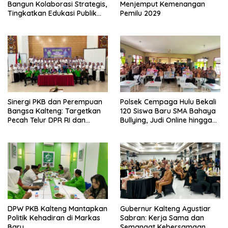
Bangun Kolaborasi Strategis,
Menjemput Kemenangan
Tingkatkan Edukasi Publik
Pemilu 2029
tentang Peran DPD RI
Sinergi PKB dan Perempuan
Polsek Cempaga Hulu Bekali
Bangsa Kalteng: Targetkan
120 Siswa Baru SMA Bahaya
Pecah Telur DPR RI dan
Bullying, Judi Online hingga
Kuasai Legislatif 2029
Narkoba
DPW PKB Kalteng Mantapkan
Gubernur Kalteng Agustiar
Politik Kehadiran di Markas
Sabran: Kerja Sama dan
Baru
Semangat Kebersamaan