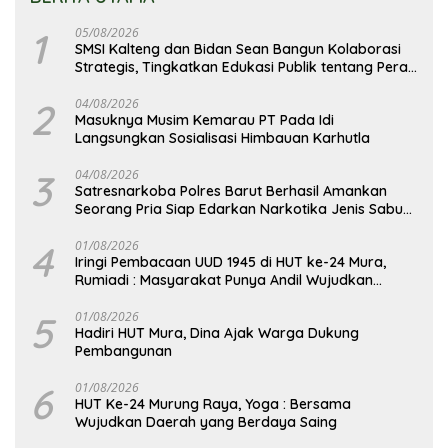
1
05/08/2026
SMSI Kalteng dan Bidan Sean Bangun Kolaborasi
Strategis, Tingkatkan Edukasi Publik tentang Peran
DPD RI
2
04/08/2026
Masuknya Musim Kemarau PT Pada Idi
Langsungkan Sosialisasi Himbauan Karhutla
3
04/08/2026
Satresnarkoba Polres Barut Berhasil Amankan
Seorang Pria Siap Edarkan Narkotika Jenis Sabu
Seberat 5,05 Gram
4
01/08/2026
Iringi Pembacaan UUD 1945 di HUT ke-24 Mura,
Rumiadi : Masyarakat Punya Andil Wujudkan
Pembangunan yang Lebih Besar
5
01/08/2026
Hadiri HUT Mura, Dina Ajak Warga Dukung
Pembangunan
6
01/08/2026
HUT Ke-24 Murung Raya, Yoga : Bersama
Wujudkan Daerah yang Berdaya Saing