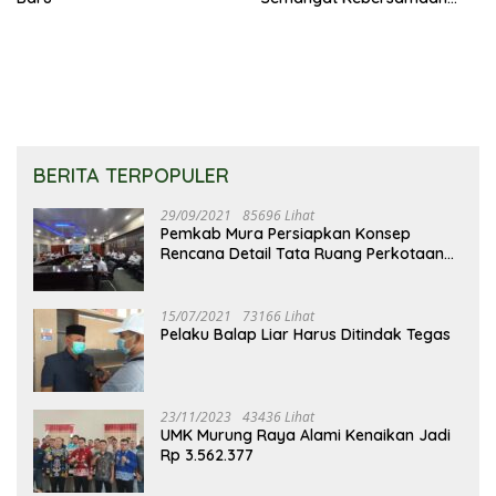
Merupakan Keberhasilan
Pembangunan
BERITA TERPOPULER
29/09/2021
85696 Lihat
Pemkab Mura Persiapkan Konsep
Rencana Detail Tata Ruang Perkotaan
Puruk Cahu
15/07/2021
73166 Lihat
Pelaku Balap Liar Harus Ditindak Tegas
23/11/2023
43436 Lihat
UMK Murung Raya Alami Kenaikan Jadi
Rp 3.562.377