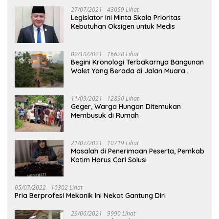
27/07/2021
43059 Lihat
Legislator Ini Minta Skala Prioritas
Kebutuhan Oksigen untuk Medis
02/10/2021
16628 Lihat
Begini Kronologi Terbakarnya Bangunan
Walet Yang Berada di Jalan Muara
Tuhup
11/09/2021
12830 Lihat
Geger, Warga Hungan Ditemukan
Membusuk di Rumah
21/07/2021
10719 Lihat
Masalah di Penerimaan Peserta, Pemkab
Kotim Harus Cari Solusi
05/07/2022
10302 Lihat
Pria Berprofesi Mekanik Ini Nekat Gantung Diri
29/06/2021
9990 Lihat