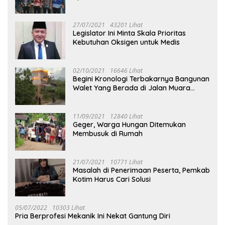
27/07/2021
43201 Lihat
Legislator Ini Minta Skala Prioritas
Kebutuhan Oksigen untuk Medis
02/10/2021
16646 Lihat
Begini Kronologi Terbakarnya Bangunan
Walet Yang Berada di Jalan Muara
Tuhup
11/09/2021
12840 Lihat
Geger, Warga Hungan Ditemukan
Membusuk di Rumah
21/07/2021
10771 Lihat
Masalah di Penerimaan Peserta, Pemkab
Kotim Harus Cari Solusi
05/07/2022
10303 Lihat
Pria Berprofesi Mekanik Ini Nekat Gantung Diri