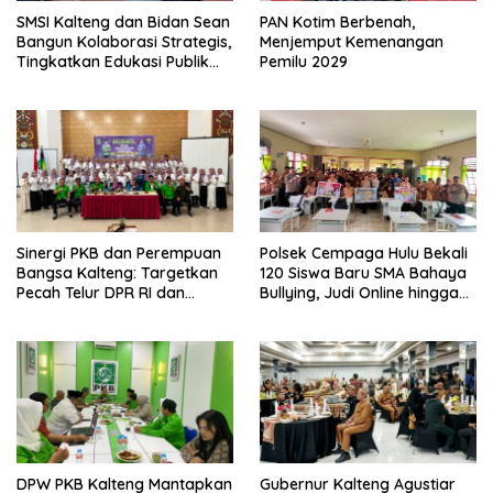
SMSI Kalteng dan Bidan Sean
PAN Kotim Berbenah,
Bangun Kolaborasi Strategis,
Menjemput Kemenangan
Tingkatkan Edukasi Publik
Pemilu 2029
tentang Peran DPD RI
Sinergi PKB dan Perempuan
Polsek Cempaga Hulu Bekali
Bangsa Kalteng: Targetkan
120 Siswa Baru SMA Bahaya
Pecah Telur DPR RI dan
Bullying, Judi Online hingga
Kuasai Legislatif 2029
Narkoba
DPW PKB Kalteng Mantapkan
Gubernur Kalteng Agustiar