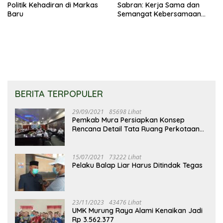
Politik Kehadiran di Markas
Sabran: Kerja Sama dan
Baru
Semangat Kebersamaan
Merupakan Keberhasilan
Pembangunan
BERITA TERPOPULER
29/09/2021
85698 Lihat
Pemkab Mura Persiapkan Konsep
Rencana Detail Tata Ruang Perkotaan
Puruk Cahu
15/07/2021
73222 Lihat
Pelaku Balap Liar Harus Ditindak Tegas
23/11/2023
43476 Lihat
UMK Murung Raya Alami Kenaikan Jadi
Rp 3.562.377