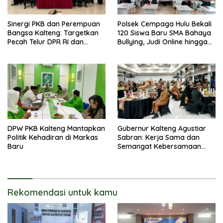
Sinergi PKB dan Perempuan
Polsek Cempaga Hulu Bekali
Bangsa Kalteng: Targetkan
120 Siswa Baru SMA Bahaya
Pecah Telur DPR RI dan
Bullying, Judi Online hingga
Kuasai Legislatif 2029
Narkoba
DPW PKB Kalteng Mantapkan
Gubernur Kalteng Agustiar
Politik Kehadiran di Markas
Sabran: Kerja Sama dan
Baru
Semangat Kebersamaan
Merupakan Keberhasilan
Pembangunan
Rekomendasi untuk kamu