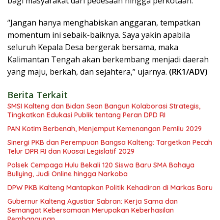
bagi masyarakat dari pedesaan hingga perkotaan.
“Jangan hanya menghabiskan anggaran, tempatkan
momentum ini sebaik-baiknya. Saya yakin apabila
seluruh Kepala Desa bergerak bersama, maka
Kalimantan Tengah akan berkembang menjadi daerah
yang maju, berkah, dan sejahtera,” ujarnya.
(RK1/ADV)
Berita Terkait
SMSI Kalteng dan Bidan Sean Bangun Kolaborasi Strategis,
Tingkatkan Edukasi Publik tentang Peran DPD RI
PAN Kotim Berbenah, Menjemput Kemenangan Pemilu 2029
Sinergi PKB dan Perempuan Bangsa Kalteng: Targetkan Pecah
Telur DPR RI dan Kuasai Legislatif 2029
Polsek Cempaga Hulu Bekali 120 Siswa Baru SMA Bahaya
Bullying, Judi Online hingga Narkoba
DPW PKB Kalteng Mantapkan Politik Kehadiran di Markas Baru
Gubernur Kalteng Agustiar Sabran: Kerja Sama dan
Semangat Kebersamaan Merupakan Keberhasilan
Pembangunan