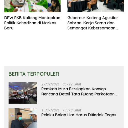
DPW PKB Kalteng Mantapkan
Gubernur Kalteng Agustiar
Politik Kehadiran di Markas
Sabran: Kerja Sama dan
Baru
Semangat Kebersamaan
Merupakan Keberhasilan
Pembangunan
BERITA TERPOPULER
29/09/2021
85722 Lihat
Pemkab Mura Persiapkan Konsep
Rencana Detail Tata Ruang Perkotaan
Puruk Cahu
15/07/2021
73378 Lihat
Pelaku Balap Liar Harus Ditindak Tegas