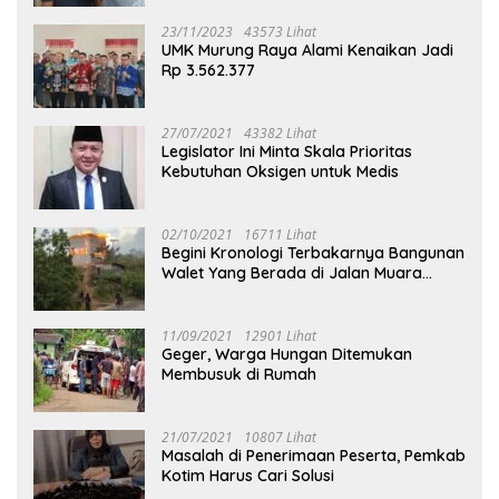
23/11/2023
43573 Lihat
UMK Murung Raya Alami Kenaikan Jadi
Rp 3.562.377
27/07/2021
43382 Lihat
Legislator Ini Minta Skala Prioritas
Kebutuhan Oksigen untuk Medis
02/10/2021
16711 Lihat
Begini Kronologi Terbakarnya Bangunan
Walet Yang Berada di Jalan Muara
Tuhup
11/09/2021
12901 Lihat
Geger, Warga Hungan Ditemukan
Membusuk di Rumah
21/07/2021
10807 Lihat
Masalah di Penerimaan Peserta, Pemkab
Kotim Harus Cari Solusi