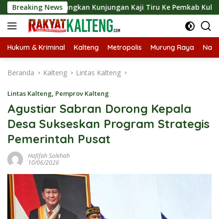
Langsung
 Langsungkan Kunjungan Kaji Tiru Ke Pemkab Kulon Progo
Breaking News
ke
konten
Hukum & Kriminal
Kalteng
Metropolis
Murung Raya
Nasi
Beranda
Kalteng
Lintas Kalteng
Lintas Kalteng
,
Pemprov Kalteng
Agustiar Sabran Dorong Kepala
Desa Sukseskan Program Strategis
Pemerintah Pusat
Hafifah Solehah
10/06/2026