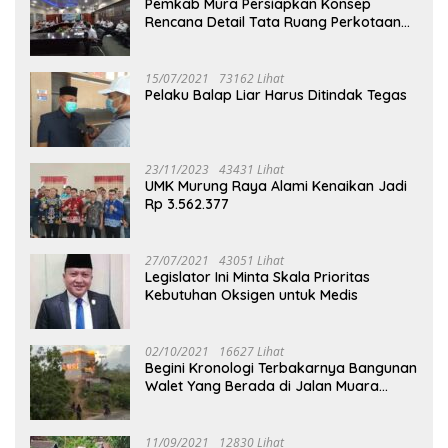
Pemkab Mura Persiapkan Konsep
Rencana Detail Tata Ruang Perkotaan
Puruk Cahu
15/07/2021
73162 Lihat
Pelaku Balap Liar Harus Ditindak Tegas
23/11/2023
43431 Lihat
UMK Murung Raya Alami Kenaikan Jadi
Rp 3.562.377
27/07/2021
43051 Lihat
Legislator Ini Minta Skala Prioritas
Kebutuhan Oksigen untuk Medis
02/10/2021
16627 Lihat
Begini Kronologi Terbakarnya Bangunan
Walet Yang Berada di Jalan Muara
Tuhup
11/09/2021
12830 Lihat