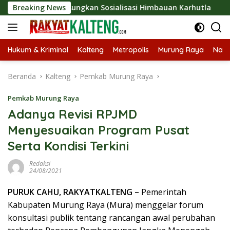
Langsung
di Langsungkan Sosialisasi Himbauan Karhutla
Breaking News
Satres
ke
konten
Hukum & Kriminal
Kalteng
Metropolis
Murung Raya
Nasi
Beranda
Kalteng
Pemkab Murung Raya
Pemkab Murung Raya
Adanya Revisi RPJMD
Menyesuaikan Program Pusat
Serta Kondisi Terkini
Redaksi
24/08/2021
PURUK CAHU, RAKYATKALTENG –
Pemerintah
Kabupaten Murung Raya (Mura) menggelar forum
konsultasi publik tentang rancangan awal perubahan