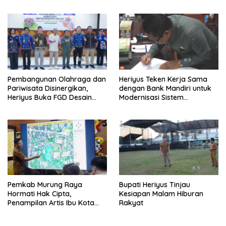
Pembangunan Olahraga dan
Heriyus Teken Kerja Sama
Pariwisata Disinergikan,
dengan Bank Mandiri untuk
Heriyus Buka FGD Desain
Modernisasi Sistem
Olahraga Daerah
Pembayaran Pajak Daerah
Pemkab Murung Raya
Bupati Heriyus Tinjau
Hormati Hak Cipta,
Kesiapan Malam Hiburan
Penampilan Artis Ibu Kota
Rakyat
Tidak Disiarkan Secara
Langsung