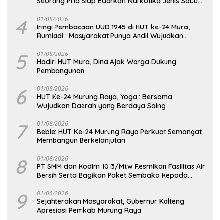
Seorang Pria Siap Edarkan Narkotika Jenis Sabu
Seberat 5,05 Gram
4
01/08/2026
Iringi Pembacaan UUD 1945 di HUT ke-24 Mura,
Rumiadi : Masyarakat Punya Andil Wujudkan
Pembangunan yang Lebih Besar
5
01/08/2026
Hadiri HUT Mura, Dina Ajak Warga Dukung
Pembangunan
6
01/08/2026
HUT Ke-24 Murung Raya, Yoga : Bersama
Wujudkan Daerah yang Berdaya Saing
7
01/08/2026
Bebie: HUT Ke-24 Murung Raya Perkuat Semangat
Membangun Berkelanjutan
8
01/08/2026
PT SMM dan Kodim 1013/Mtw Resmikan Fasilitas Air
Bersih Serta Bagikan Paket Sembako Kepada
Masyarakat
9
01/08/2026
Sejahterakan Masyarakat, Gubernur Kalteng
Apresiasi Pemkab Murung Raya