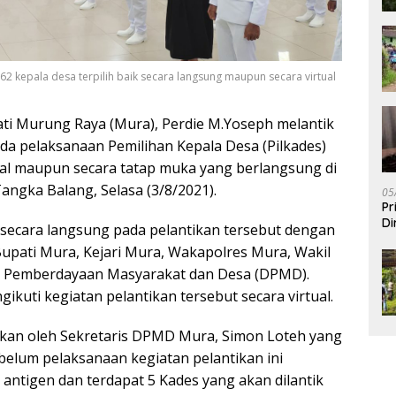
62 kepala desa terpilih baik secara langsung maupun secara virtual
ti Murung Raya (Mura), Perdie M.Yoseph melantik
ada pelaksanaan Pemilihan Kepala Desa (Pilkades)
tual maupun secara tatap muka yang berlangsung di
gka Balang, Selasa (3/8/2021).
05
Pr
Di
r secara langsung pada pelantikan tersebut dengan
Bupati Mura, Kejari Mura, Wakapolres Mura, Wakil
as Pemberdayaan Masyarakat dan Desa (DPMD).
ikuti kegiatan pelantikan tersebut secara virtual.
askan oleh Sekretaris DPMD Mura, Simon Loteh yang
lum pelaksanaan kegiatan pelantikan ini
 antigen dan terdapat 5 Kades yang akan dilantik