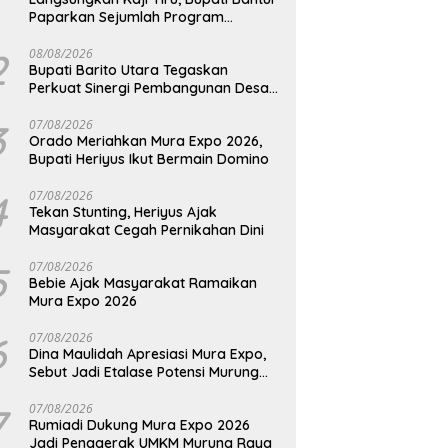
Paparkan Sejumlah Program
Unggulan Kepada Pemkab Barut
2
08/08/2026
Bupati Barito Utara Tegaskan
Perkuat Sinergi Pembangunan Desa
dan Kelurahan Serta Kesiapan
Hadapi Potensi Karhutla
3
07/08/2026
Orado Meriahkan Mura Expo 2026,
Bupati Heriyus Ikut Bermain Domino
4
07/08/2026
Tekan Stunting, Heriyus Ajak
Masyarakat Cegah Pernikahan Dini
5
07/08/2026
Bebie Ajak Masyarakat Ramaikan
Mura Expo 2026
6
07/08/2026
Dina Maulidah Apresiasi Mura Expo,
Sebut Jadi Etalase Potensi Murung
Raya
7
07/08/2026
Rumiadi Dukung Mura Expo 2026
Jadi Penggerak UMKM Murung Raya