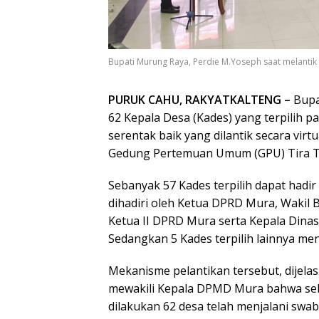
Bupati Murung Raya, Perdie M.Yoseph saat melantik 
PURUK CAHU, RAKYATKALTENG –
Bupa
62 Kepala Desa (Kades) yang terpilih p
serentak baik yang dilantik secara vir
Gedung Pertemuan Umum (GPU) Tira Tan
Sebanyak 57 Kades terpilih dapat hadi
dihadiri oleh Ketua DPRD Mura, Wakil 
Ketua II DPRD Mura serta Kepala Din
Sedangkan 5 Kades terpilih lainnya meng
Mekanisme pelantikan tersebut, dijel
mewakili Kepala DPMD Mura bahwa sebe
dilakukan 62 desa telah menjalani swab