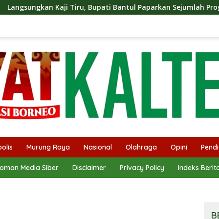
iru, Bupati Bantul Paparkan Sejumlah Program Unggulan Kepa
olis
Murung Raya
Nasional
Olahraga
Opini
Pendi
oman Media Siber
Disclaimer
Privacy Policy
Indeks Berit
B