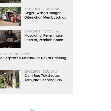
Jalan Muara Tuhup
11/09/2021
12850 Lihat
Geger, Warga Hungan
Ditemukan Membusuk di
Rumah
21/07/2021
10775 Lihat
Masalah di Penerimaan
Peserta, Pemkab Kotim
Harus Cari Solusi
/07/2022
10303 Lihat
ia Berprofesi Mekanik Ini Nekat Gantung
ri
29/06/2021
9992 Lihat
Cium Bau Tak Sedap,
Ternyata Seorang PNS
Aktif di Mura Tewas di
Rumah Kopel