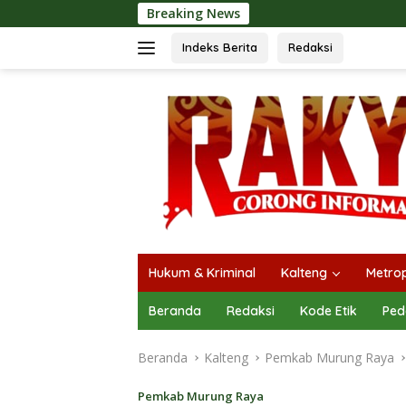
Langsung
Breaking News
Langsungkan Kaji T
ke
konten
Indeks Berita
Redaksi
Hukum & Kriminal
Kalteng
Metrop
Beranda
Redaksi
Kode Etik
Ped
Beranda
Kalteng
Pemkab Murung Raya
Pemkab Murung Raya