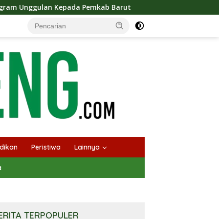
da Pemkab Barut
Bupati Barito Utara Tegaskan Perkuat
dikan
Peristiwa
Lainnya
a
ERITA TERPOPULER