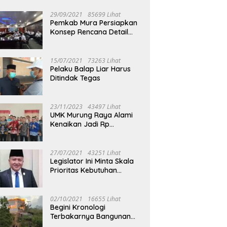
29/09/2021
85699 Lihat
Pemkab Mura Persiapkan
Konsep Rencana Detail
Tata Ruang Perkotaan
Puruk Cahu
15/07/2021
73263 Lihat
Pelaku Balap Liar Harus
Ditindak Tegas
23/11/2023
43497 Lihat
UMK Murung Raya Alami
Kenaikan Jadi Rp
3.562.377
27/07/2021
43251 Lihat
Legislator Ini Minta Skala
Prioritas Kebutuhan
Oksigen untuk Medis
02/10/2021
16655 Lihat
Begini Kronologi
Terbakarnya Bangunan
Walet Yang Berada di