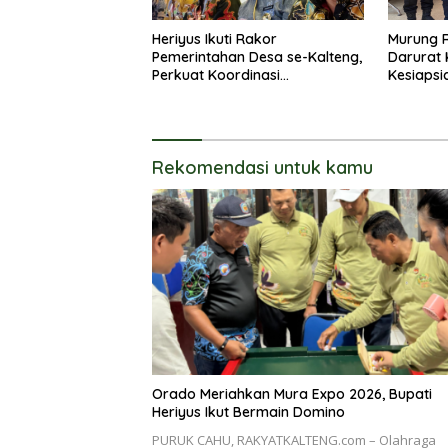
Heriyus Ikuti Rakor
Murung 
Pemerintahan Desa se-Kalteng,
Darurat 
Perkuat Koordinasi
Kesiapsi
Pembangunan
Rekomendasi untuk kamu
Orado Meriahkan Mura Expo 2026, Bupati
Heriyus Ikut Bermain Domino
PURUK CAHU, RAKYATKALTENG.com – Olahraga