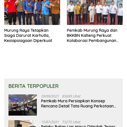
Murung Raya Tetapkan
Pemkab Murung Raya dan
Siaga Darurat Karhutla,
BKKBN Kalteng Perkuat
Kesiapsiagaan Diperkuat
Kolaborasi Pembangunan
Keluarga
BERITA TERPOPULER
29/09/2021
85699 Lihat
Pemkab Mura Persiapkan Konsep
Rencana Detail Tata Ruang Perkotaan
Puruk Cahu
15/07/2021
73270 Lihat
Pelaku Balap Liar Harus Ditindak Tegas