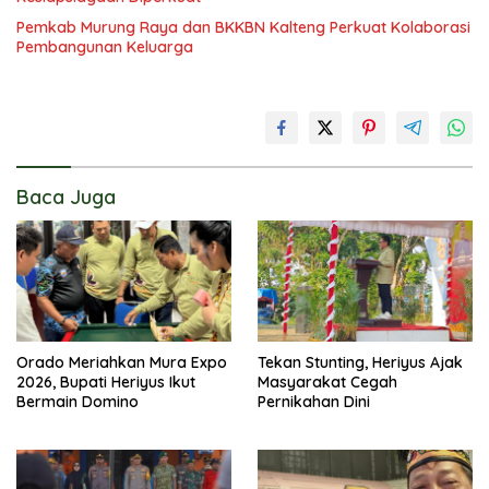
Pemkab Murung Raya dan BKKBN Kalteng Perkuat Kolaborasi
Pembangunan Keluarga
Baca Juga
Orado Meriahkan Mura Expo
Tekan Stunting, Heriyus Ajak
2026, Bupati Heriyus Ikut
Masyarakat Cegah
Bermain Domino
Pernikahan Dini