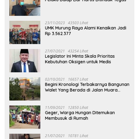
23/11/2023
43503 Lihat
UMK Murung Raya Alami Kenaikan Jadi
Rp 3.562.377
27/07/2021
43254 Lihat
Legislator Ini Minta Skala Prioritas
Kebutuhan Oksigen untuk Medis
02/10/2021
16657 Lihat
Begini Kronologi Terbakarnya Bangunan
Walet Yang Berada di Jalan Muara
Tuhup
11/09/2021
12850 Lihat
Geger, Warga Hungan Ditemukan
Membusuk di Rumah
21/07/2021
10781 Lihat