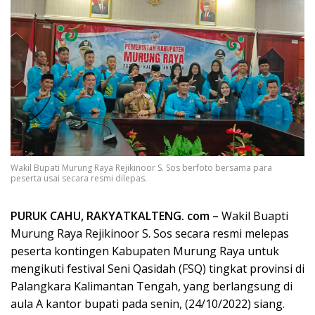
Wakil Bupati Murung Raya Rejikinoor S. Sos berfoto bersama para
peserta usai secara resmi dilepas.
PURUK CAHU, RAKYATKALTENG. com –
Wakil Buapti
Murung Raya Rejikinoor S. Sos secara resmi melepas
peserta kontingen Kabupaten Murung Raya untuk
mengikuti festival Seni Qasidah (FSQ) tingkat provinsi di
Palangkara Kalimantan Tengah, yang berlangsung di
aula A kantor bupati pada senin, (24/10/2022) siang.