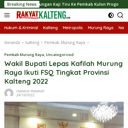
Langsung
 Kunjungan Kaji Tiru Ke Pemkab Kulon Progo
Breaking News
Langsungk
ke
konten
Hukum & Kriminal
Kalteng
Metropolis
Murung Raya
Nasi
Beranda
Kalteng
Pemkab Murung Raya
Pemkab Murung Raya
,
Uncategorized
Wakil Bupati Lepas Kafilah Murung
Raya Ikuti FSQ Tingkat Provinsi
Kalteng 2022
Uswatun Hasanah
24/10/2022