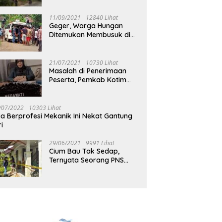
Jalan Muara Tuhup
11/09/2021
12840 Lihat
Geger, Warga Hungan
Ditemukan Membusuk di
Rumah
21/07/2021
10730 Lihat
Masalah di Penerimaan
Peserta, Pemkab Kotim
Harus Cari Solusi
/07/2022
10303 Lihat
ia Berprofesi Mekanik Ini Nekat Gantung
ri
29/06/2021
9991 Lihat
Cium Bau Tak Sedap,
Ternyata Seorang PNS
Aktif di Mura Tewas di
Rumah Kopel