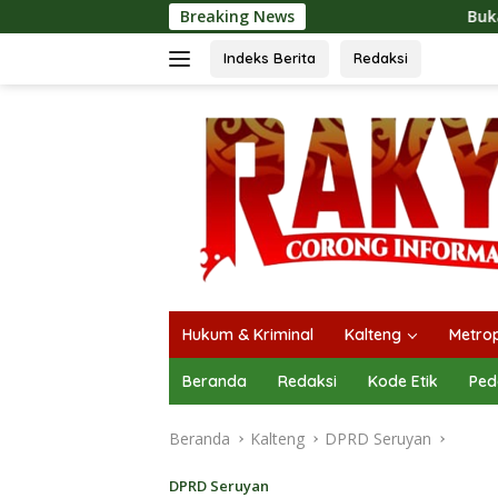
Langsung
Breaking News
Buka Mura Expo 2026, He
ke
konten
Indeks Berita
Redaksi
Hukum & Kriminal
Kalteng
Metrop
Beranda
Redaksi
Kode Etik
Ped
Beranda
Kalteng
DPRD Seruyan
DPRD Seruyan