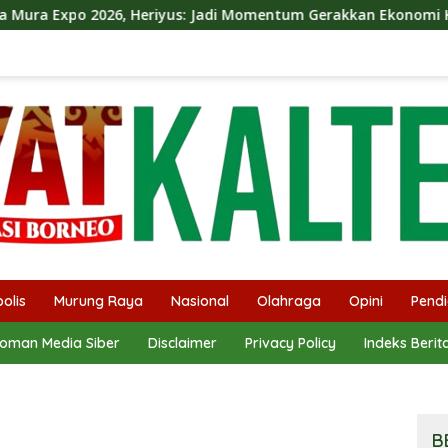
riyus: Jadi Momentum Gerakkan Ekonomi Kerakyatan
Di
olis
Murung Raya
Nasional
Olahraga
Opini
Pendi
oman Media Siber
Disclaimer
Privacy Policy
Indeks Berit
B