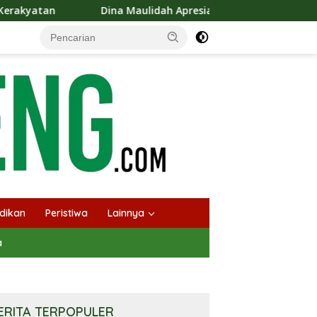
na Maulidah Apresiasi Festival Jajanan Tempo Dulu, Dorong Kuli
dikan
Peristiwa
Lainnya
a
ERITA TERPOPULER