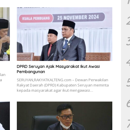
DPRD Seruyan Ajak Masyarakat Ikut Awasi
Pembangunan
lan
da
SERUYAN,RAKYATKALTENG.com – Dewan Perwakilan
Rakyat Daerah (DPRD) Kabupaten Seruyan meminta
kepada masyarakat agar ikut mengawasi…