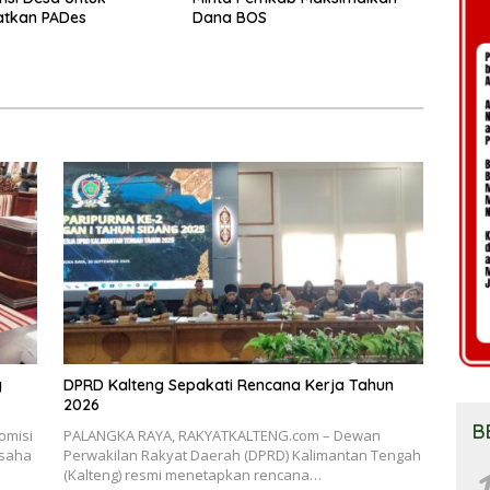
atkan PADes
Dana BOS
g
DPRD Kalteng Sepakati Rencana Kerja Tahun
2026
B
omisi
PALANGKA RAYA, RAKYATKALTENG.com – Dewan
usaha
Perwakilan Rakyat Daerah (DPRD) Kalimantan Tengah
1
(Kalteng) resmi menetapkan rencana…