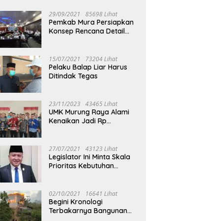
29/09/2021
85698 Lihat
Pemkab Mura Persiapkan
Konsep Rencana Detail
Tata Ruang Perkotaan
Puruk Cahu
15/07/2021
73204 Lihat
Pelaku Balap Liar Harus
Ditindak Tegas
23/11/2023
43465 Lihat
UMK Murung Raya Alami
Kenaikan Jadi Rp
3.562.377
27/07/2021
43123 Lihat
Legislator Ini Minta Skala
Prioritas Kebutuhan
Oksigen untuk Medis
02/10/2021
16641 Lihat
Begini Kronologi
Terbakarnya Bangunan
Walet Yang Berada di