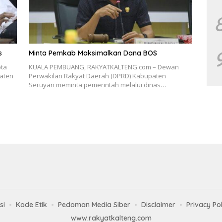
s
Minta Pemkab Maksimalkan Dana BOS
ta
KUALA PEMBUANG, RAKYATKALTENG.com – Dewan
aten
Perwakilan Rakyat Daerah (DPRD) Kabupaten
Seruyan meminta pemerintah melalui dinas…
si
Kode Etik
Pedoman Media Siber
Disclaimer
Privacy Pol
www.rakyatkalteng.com