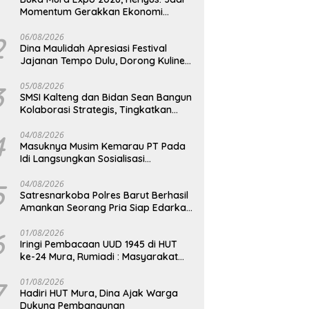
Momentum Gerakkan Ekonomi
Kerakyatan
2
06/08/2026
Dina Maulidah Apresiasi Festival
Jajanan Tempo Dulu, Dorong Kuliner
Tradisional Tetap Lestari
3
05/08/2026
SMSI Kalteng dan Bidan Sean Bangun
Kolaborasi Strategis, Tingkatkan
Edukasi Publik tentang Peran DPD RI
4
04/08/2026
Masuknya Musim Kemarau PT Pada
Idi Langsungkan Sosialisasi
Himbauan Karhutla
5
04/08/2026
Satresnarkoba Polres Barut Berhasil
Amankan Seorang Pria Siap Edarkan
Narkotika Jenis Sabu Seberat 5,05
Gram
6
01/08/2026
Iringi Pembacaan UUD 1945 di HUT
ke-24 Mura, Rumiadi : Masyarakat
Punya Andil Wujudkan Pembangunan
yang Lebih Besar
7
01/08/2026
Hadiri HUT Mura, Dina Ajak Warga
Dukung Pembangunan