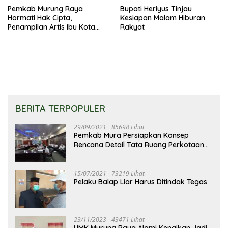
Pemkab Murung Raya
Bupati Heriyus Tinjau
Hormati Hak Cipta,
Kesiapan Malam Hiburan
Penampilan Artis Ibu Kota
Rakyat
Tidak Disiarkan Secara
Langsung
BERITA TERPOPULER
29/09/2021
85698 Lihat
Pemkab Mura Persiapkan Konsep
Rencana Detail Tata Ruang Perkotaan
Puruk Cahu
15/07/2021
73219 Lihat
Pelaku Balap Liar Harus Ditindak Tegas
23/11/2023
43471 Lihat