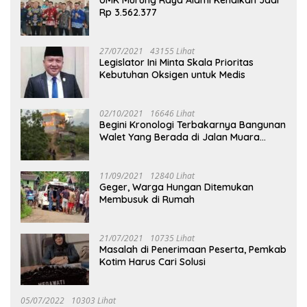
UMK Murung Raya Alami Kenaikan Jadi
Rp 3.562.377
27/07/2021
43155 Lihat
Legislator Ini Minta Skala Prioritas
Kebutuhan Oksigen untuk Medis
02/10/2021
16646 Lihat
Begini Kronologi Terbakarnya Bangunan
Walet Yang Berada di Jalan Muara
Tuhup
11/09/2021
12840 Lihat
Geger, Warga Hungan Ditemukan
Membusuk di Rumah
21/07/2021
10735 Lihat
Masalah di Penerimaan Peserta, Pemkab
Kotim Harus Cari Solusi
05/07/2022
10303 Lihat