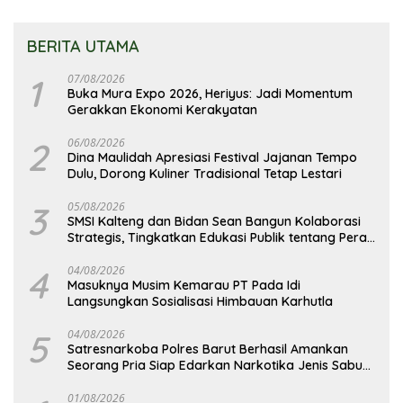
BERITA UTAMA
1
07/08/2026
Buka Mura Expo 2026, Heriyus: Jadi Momentum
Gerakkan Ekonomi Kerakyatan
2
06/08/2026
Dina Maulidah Apresiasi Festival Jajanan Tempo
Dulu, Dorong Kuliner Tradisional Tetap Lestari
3
05/08/2026
SMSI Kalteng dan Bidan Sean Bangun Kolaborasi
Strategis, Tingkatkan Edukasi Publik tentang Peran
DPD RI
4
04/08/2026
Masuknya Musim Kemarau PT Pada Idi
Langsungkan Sosialisasi Himbauan Karhutla
5
04/08/2026
Satresnarkoba Polres Barut Berhasil Amankan
Seorang Pria Siap Edarkan Narkotika Jenis Sabu
Seberat 5,05 Gram
01/08/2026