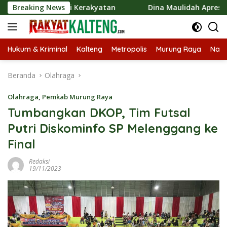
Langsung
n Ekonomi Kerakyatan
Breaking News
Dina Maulidah Apresiasi Festiva
ke
konten
Hukum & Kriminal
Kalteng
Metropolis
Murung Raya
Nasi
Beranda
Olahraga
Olahraga
,
Pemkab Murung Raya
Tumbangkan DKOP, Tim Futsal
Putri Diskominfo SP Melenggang ke
Final
Redaksi
19/11/2023