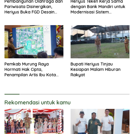
Pembangunan Olahraga dan
Heriyus Teken Kerja Sama
Pariwisata Disinergikan,
dengan Bank Mandiri untuk
Heriyus Buka FGD Desain
Modernisasi Sistem
Olahraga Daerah
Pembayaran Pajak Daerah
Pemkab Murung Raya
Bupati Heriyus Tinjau
Hormati Hak Cipta,
Kesiapan Malam Hiburan
Penampilan Artis Ibu Kota
Rakyat
Tidak Disiarkan Secara
Langsung
Rekomendasi untuk kamu