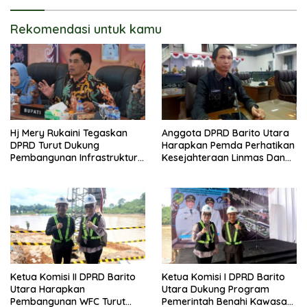
Rekomendasi untuk kamu
Hj Mery Rukaini Tegaskan
Anggota DPRD Barito Utara
DPRD Turut Dukung
Harapkan Pemda Perhatikan
Pembangunan Infrastruktur
Kesejahteraan Linmas Dan
Guna Pertumbuhan Ekonomi
Kader Posyandu Kelurahan
Daerah
Lanjas
Ketua Komisi II DPRD Barito
Ketua Komisi I DPRD Barito
Utara Harapkan
Utara Dukung Program
Pembangunan WFC Turut
Pemerintah Benahi Kawasan