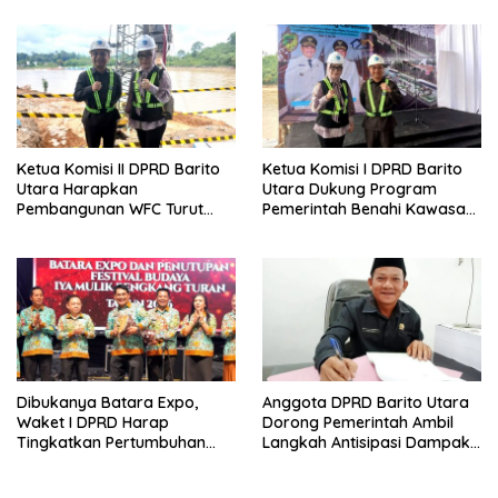
Daerah
Lanjas
Ketua Komisi II DPRD Barito
Ketua Komisi I DPRD Barito
Utara Harapkan
Utara Dukung Program
Pembangunan WFC Turut
Pemerintah Benahi Kawasan
Bantu Kembangkan UMKM
Kumuh
Dibukanya Batara Expo,
Anggota DPRD Barito Utara
Waket I DPRD Harap
Dorong Pemerintah Ambil
Tingkatkan Pertumbuhan
Langkah Antisipasi Dampak
Perekonomian UKM
PHK Sektor Tambang