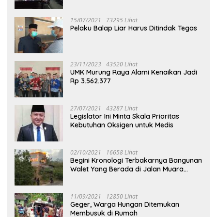
Puruk Cahu
15/07/2021
73295 Lihat
Pelaku Balap Liar Harus Ditindak Tegas
23/11/2023
43520 Lihat
UMK Murung Raya Alami Kenaikan Jadi
Rp 3.562.377
27/07/2021
43287 Lihat
Legislator Ini Minta Skala Prioritas
Kebutuhan Oksigen untuk Medis
02/10/2021
16658 Lihat
Begini Kronologi Terbakarnya Bangunan
Walet Yang Berada di Jalan Muara
Tuhup
11/09/2021
12850 Lihat
Geger, Warga Hungan Ditemukan
Membusuk di Rumah