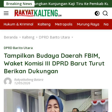
Langsung
t Langsungkan Kunjungan Kaji Tiru Ke Pemkab Kulon Progo
Breaking News
ke
konten
Hukum & Kriminal
Kalteng
Metropolis
Murung Raya
Nasi
Beranda
Kalteng
DPRD Barito Utara
DPRD Barito Utara
Tampilkan Budaya Daerah FBIM,
Waket Komisi III DPRD Barut Turut
Berikan Dukungan
Rakyatkalteng Batara
12/05/2026