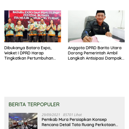
Bantu Kembangkan UMKM
Kumuh
Dibukanya Batara Expo,
Anggota DPRD Barito Utara
Waket I DPRD Harap
Dorong Pemerintah Ambil
Tingkatkan Pertumbuhan
Langkah Antisipasi Dampak
Perekonomian UKM
PHK Sektor Tambang
BERITA TERPOPULER
29/09/2021
85701 Lihat
Pemkab Mura Persiapkan Konsep
Rencana Detail Tata Ruang Perkotaan