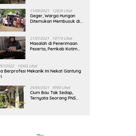
Jalan Muara Tuhup
11/09/2021
12830 Lihat
Geger, Warga Hungan
Ditemukan Membusuk di
Rumah
21/07/2021
10719 Lihat
Masalah di Penerimaan
Peserta, Pemkab Kotim
Harus Cari Solusi
/07/2022
10302 Lihat
ia Berprofesi Mekanik Ini Nekat Gantung
ri
29/06/2021
9990 Lihat
Cium Bau Tak Sedap,
Ternyata Seorang PNS
Aktif di Mura Tewas di
Rumah Kopel