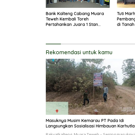
Bank Kalteng Cabang Muara
Tuti Mar
Teweh Kembali Toreh
Pembang
Pertahankan Juara 1 Stan
di Tanah
Terbaik Batara Expo 2026
Rekomendasi untuk kamu
Masuknya Musim Kemarau PT Pada Idi
Langsungkan Sosialisasi Himbauan Karhutla
Rakyatkalteng, Muara Teweh – Seiring masukny