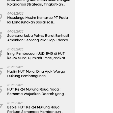
Kolaborasi Strategis, Tingkatkan
Edukasi Publik tentang Peran DPD RI
2
04/08/2026
Masuknya Musim Kemarau PT Pada
Idi Langsungkan Sosialisasi
Himbauan Karhutla
3
04/08/2026
Satresnarkoba Polres Barut Berhasil
Amankan Seorang Pria Siap Edarkan
Narkotika Jenis Sabu Seberat 5,05
Gram
4
01/08/2026
Iringi Pembacaan UUD 1945 di HUT
ke-24 Mura, Rumiadi : Masyarakat
Punya Andil Wujudkan Pembangunan
yang Lebih Besar
5
01/08/2026
Hadiri HUT Mura, Dina Ajak Warga
Dukung Pembangunan
6
01/08/2026
HUT Ke-24 Murung Raya, Yoga :
Bersama Wujudkan Daerah yang
Berdaya Saing
7
01/08/2026
Bebie: HUT Ke-24 Murung Raya
Perkuat Semangat Membangun