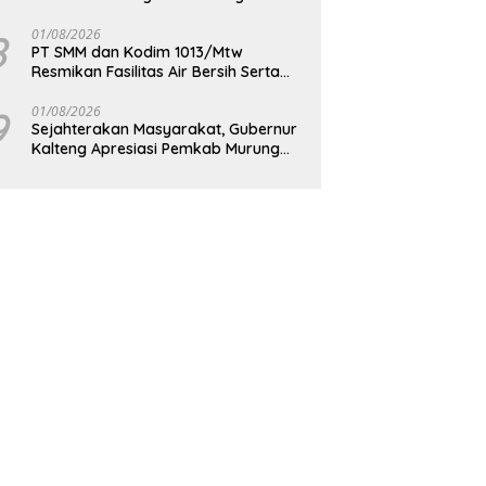
Berkelanjutan
8
01/08/2026
PT SMM dan Kodim 1013/Mtw
Resmikan Fasilitas Air Bersih Serta
Bagikan Paket Sembako Kepada
Masyarakat
9
01/08/2026
Sejahterakan Masyarakat, Gubernur
Kalteng Apresiasi Pemkab Murung
Raya