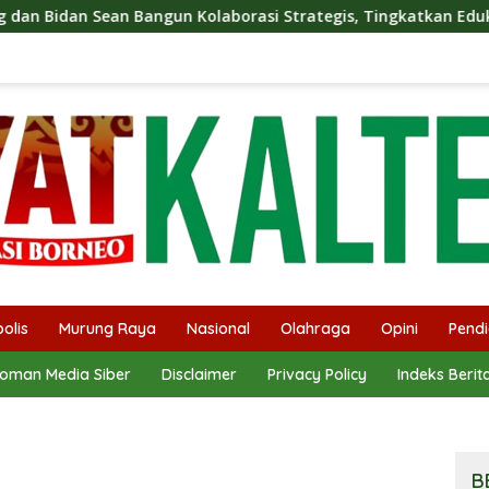
olaborasi Strategis, Tingkatkan Edukasi Publik tentang Peran 
olis
Murung Raya
Nasional
Olahraga
Opini
Pendi
oman Media Siber
Disclaimer
Privacy Policy
Indeks Berit
B