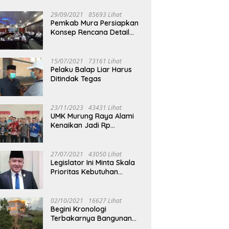
29/09/2021
85693 Lihat
Pemkab Mura Persiapkan
Konsep Rencana Detail
Tata Ruang Perkotaan
Puruk Cahu
15/07/2021
73161 Lihat
Pelaku Balap Liar Harus
Ditindak Tegas
23/11/2023
43431 Lihat
UMK Murung Raya Alami
Kenaikan Jadi Rp
3.562.377
27/07/2021
43050 Lihat
Legislator Ini Minta Skala
Prioritas Kebutuhan
Oksigen untuk Medis
02/10/2021
16627 Lihat
Begini Kronologi
Terbakarnya Bangunan
Walet Yang Berada di