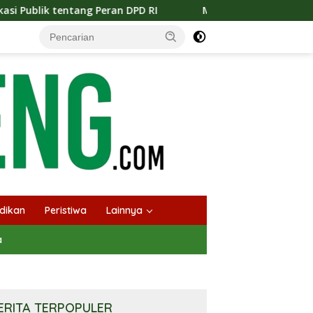
DPD RI
Masuknya Musim Kemarau PT Pada Idi Langsung
dikan
Peristiwa
Lainnya
a
ERITA TERPOPULER