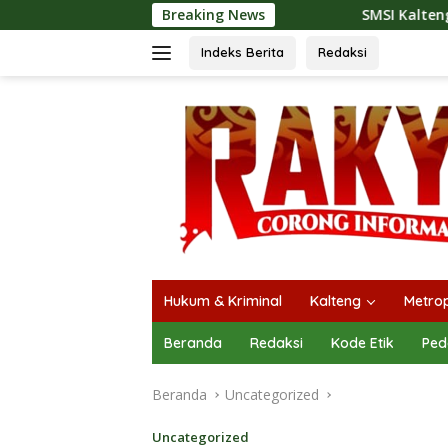
Langsung
Breaking News
SMSI Kalteng dan Bidan Sean Bangun K
ke
konten
Indeks Berita
Redaksi
Hukum & Kriminal
Kalteng
Metrop
Beranda
Redaksi
Kode Etik
Ped
Beranda
Uncategorized
Uncategorized