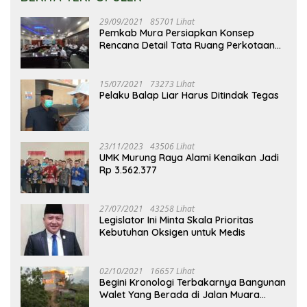
29/09/2021
85701 Lihat
Pemkab Mura Persiapkan Konsep
Rencana Detail Tata Ruang Perkotaan
Puruk Cahu
15/07/2021
73273 Lihat
Pelaku Balap Liar Harus Ditindak Tegas
23/11/2023
43506 Lihat
UMK Murung Raya Alami Kenaikan Jadi
Rp 3.562.377
27/07/2021
43258 Lihat
Legislator Ini Minta Skala Prioritas
Kebutuhan Oksigen untuk Medis
02/10/2021
16657 Lihat
Begini Kronologi Terbakarnya Bangunan
Walet Yang Berada di Jalan Muara