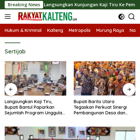
Langsung
emkab Barut Langsungkan Kunjungan Kaji Tiru Ke Pemkab Kulon 
Breaking News
ke
konten
Hukum & Kriminal
Kalteng
Metropolis
Murung Raya
Nasi
Sertijab
Langsungkan Kaji Tiru,
Bupati Barito Utara
Bupati Bantul Paparkan
Tegaskan Perkuat Sinergi
Sejumlah Program Unggulan
Pembangunan Desa dan
Kepada Pemkab Barut
Kelurahan Serta Kesiapan
Hadapi Potensi Karhutla