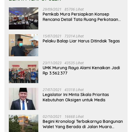
29/09/2021
85706 Lihat
Pemkab Mura Persiapkan Konsep
Rencana Detail Tata Ruang Perkotaan
Puruk Cahu
15/07/2021
73314 Lihat
Pelaku Balap Liar Harus Ditindak Tegas
23/11/2023
43535 Lihat
UMK Murung Raya Alami Kenaikan Jadi
Rp 3.562.377
27/07/2021
43318 Lihat
Legislator Ini Minta Skala Prioritas
Kebutuhan Oksigen untuk Medis
02/10/2021
16668 Lihat
Begini Kronologi Terbakarnya Bangunan
Walet Yang Berada di Jalan Muara