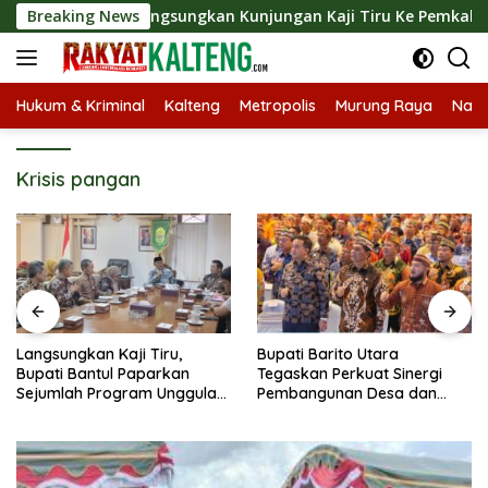
Langsung
kab Barut Langsungkan Kunjungan Kaji Tiru Ke Pemkab Kulon P
Breaking News
ke
konten
Hukum & Kriminal
Kalteng
Metropolis
Murung Raya
Nasi
Krisis pangan
Langsungkan Kaji Tiru,
Bupati Barito Utara
Bupati Bantul Paparkan
Tegaskan Perkuat Sinergi
Sejumlah Program Unggulan
Pembangunan Desa dan
Kepada Pemkab Barut
Kelurahan Serta Kesiapan
Hadapi Potensi Karhutla