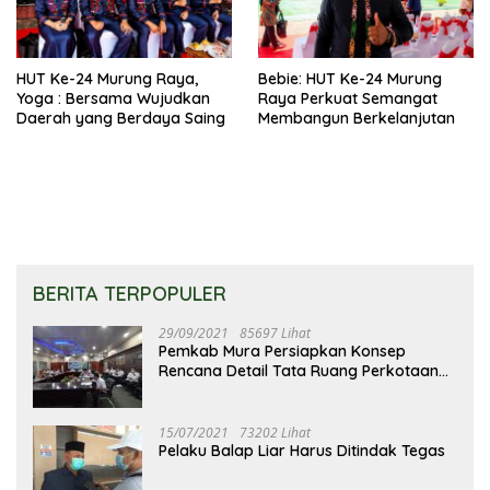
HUT Ke-24 Murung Raya,
Bebie: HUT Ke-24 Murung
Yoga : Bersama Wujudkan
Raya Perkuat Semangat
Daerah yang Berdaya Saing
Membangun Berkelanjutan
BERITA TERPOPULER
29/09/2021
85697 Lihat
Pemkab Mura Persiapkan Konsep
Rencana Detail Tata Ruang Perkotaan
Puruk Cahu
15/07/2021
73202 Lihat
Pelaku Balap Liar Harus Ditindak Tegas