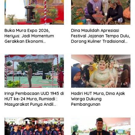
Buka Mura Expo 2026,
Dina Maulidah Apresiasi
Heriyus: Jadi Momentum
Festival Jajanan Tempo Dulu,
Gerakkan Ekonomi
Dorong Kuliner Tradisional
Kerakyatan
Tetap Lestari
Iringi Pembacaan UUD 1945 di
Hadiri HUT Mura, Dina Ajak
HUT ke-24 Mura, Rumiadi :
Warga Dukung
Masyarakat Punya Andil
Pembangunan
Wujudkan Pembangunan
yang Lebih Besar