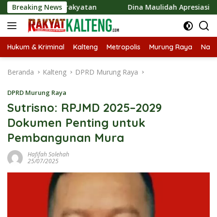
Langsung
omi Kerakyatan
Breaking News
Dina Maulidah Apresiasi Festival Jajan
ke
konten
Hukum & Kriminal
Kalteng
Metropolis
Murung Raya
Nasi
Beranda
Kalteng
DPRD Murung Raya
DPRD Murung Raya
Sutrisno: RPJMD 2025–2029
Dokumen Penting untuk
Pembangunan Mura
Hafifah Solehah
25/07/2025