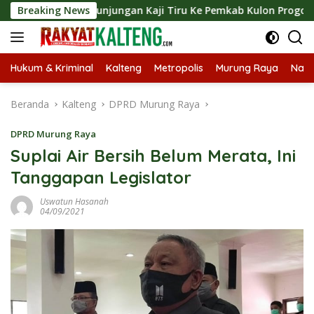
Langsung
gkan Kunjungan Kaji Tiru Ke Pemkab Kulon Progo
Breaking News
Langs
ke
konten
Hukum & Kriminal
Kalteng
Metropolis
Murung Raya
Nasi
Beranda
Kalteng
DPRD Murung Raya
DPRD Murung Raya
Suplai Air Bersih Belum Merata, Ini
Tanggapan Legislator
Uswatun Hasanah
04/09/2021