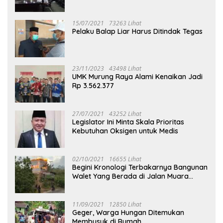
Puruk Cahu
15/07/2021
73263 Lihat
Pelaku Balap Liar Harus Ditindak Tegas
23/11/2023
43498 Lihat
UMK Murung Raya Alami Kenaikan Jadi
Rp 3.562.377
27/07/2021
43252 Lihat
Legislator Ini Minta Skala Prioritas
Kebutuhan Oksigen untuk Medis
02/10/2021
16655 Lihat
Begini Kronologi Terbakarnya Bangunan
Walet Yang Berada di Jalan Muara
Tuhup
11/09/2021
12850 Lihat
Geger, Warga Hungan Ditemukan
Membusuk di Rumah