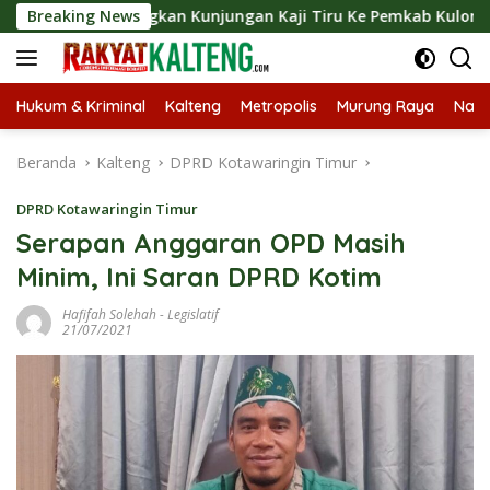
Langsung
angsungkan Kunjungan Kaji Tiru Ke Pemkab Kulon Progo
Breaking News
ke
konten
Hukum & Kriminal
Kalteng
Metropolis
Murung Raya
Nasi
Beranda
Kalteng
DPRD Kotawaringin Timur
DPRD Kotawaringin Timur
Serapan Anggaran OPD Masih
Minim, Ini Saran DPRD Kotim
Hafifah Solehah
-
Legislatif
21/07/2021