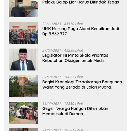
Pelaku Balap Liar Harus Ditindak Tegas
23/11/2023
43510 Lihat
UMK Murung Raya Alami Kenaikan Jadi
Rp 3.562.377
27/07/2021
43259 Lihat
Legislator Ini Minta Skala Prioritas
Kebutuhan Oksigen untuk Medis
02/10/2021
16657 Lihat
Begini Kronologi Terbakarnya Bangunan
Walet Yang Berada di Jalan Muara
Tuhup
11/09/2021
12850 Lihat
Geger, Warga Hungan Ditemukan
Membusuk di Rumah
21/07/2021
10781 Lihat