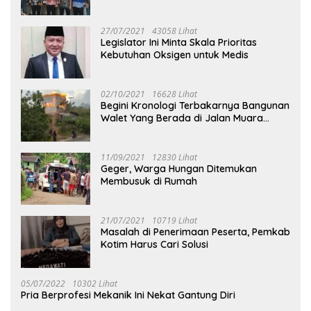
27/07/2021
43058 Lihat
Legislator Ini Minta Skala Prioritas
Kebutuhan Oksigen untuk Medis
02/10/2021
16628 Lihat
Begini Kronologi Terbakarnya Bangunan
Walet Yang Berada di Jalan Muara
Tuhup
11/09/2021
12830 Lihat
Geger, Warga Hungan Ditemukan
Membusuk di Rumah
21/07/2021
10719 Lihat
Masalah di Penerimaan Peserta, Pemkab
Kotim Harus Cari Solusi
05/07/2022
10302 Lihat
Pria Berprofesi Mekanik Ini Nekat Gantung Diri