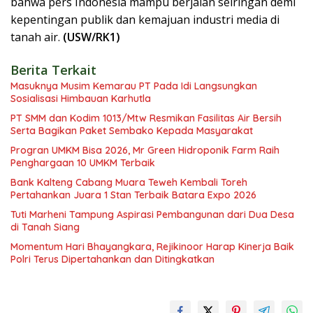
bahwa pers Indonesia mampu berjalan seiringan demi
kepentingan publik dan kemajuan industri media di
tanah air.
(USW/RK1)
Berita Terkait
Masuknya Musim Kemarau PT Pada Idi Langsungkan
Sosialisasi Himbauan Karhutla
PT SMM dan Kodim 1013/Mtw Resmikan Fasilitas Air Bersih
Serta Bagikan Paket Sembako Kepada Masyarakat
Progran UMKM Bisa 2026, Mr Green Hidroponik Farm Raih
Penghargaan 10 UMKM Terbaik
Bank Kalteng Cabang Muara Teweh Kembali Toreh
Pertahankan Juara 1 Stan Terbaik Batara Expo 2026
Tuti Marheni Tampung Aspirasi Pembangunan dari Dua Desa
di Tanah Siang
Momentum Hari Bhayangkara, Rejikinoor Harap Kinerja Baik
Polri Terus Dipertahankan dan Ditingkatkan