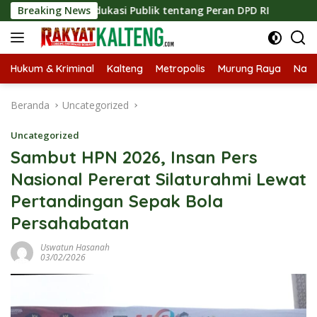
Langsung
an Edukasi Publik tentang Peran DPD RI
Breaking News
Masuknya Musi
ke
konten
Hukum & Kriminal
Kalteng
Metropolis
Murung Raya
Nasi
Beranda
Uncategorized
Uncategorized
Sambut HPN 2026, Insan Pers
Nasional Pererat Silaturahmi Lewat
Pertandingan Sepak Bola
Persahabatan
Uswatun Hasanah
03/02/2026