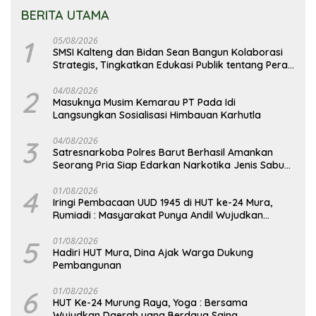
BERITA UTAMA
1
05/08/2026
SMSI Kalteng dan Bidan Sean Bangun Kolaborasi
Strategis, Tingkatkan Edukasi Publik tentang Peran
DPD RI
2
04/08/2026
Masuknya Musim Kemarau PT Pada Idi
Langsungkan Sosialisasi Himbauan Karhutla
3
04/08/2026
Satresnarkoba Polres Barut Berhasil Amankan
Seorang Pria Siap Edarkan Narkotika Jenis Sabu
Seberat 5,05 Gram
4
01/08/2026
Iringi Pembacaan UUD 1945 di HUT ke-24 Mura,
Rumiadi : Masyarakat Punya Andil Wujudkan
Pembangunan yang Lebih Besar
5
01/08/2026
Hadiri HUT Mura, Dina Ajak Warga Dukung
Pembangunan
6
01/08/2026
HUT Ke-24 Murung Raya, Yoga : Bersama
Wujudkan Daerah yang Berdaya Saing