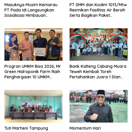
Masuknya Musim Kemarau
PT SMM dan Kodim 1013/Mtw
PT Pada Idi Langsungkan
Resmikan Fasilitas Air Bersih
Sosialisasi Himbauan
Serta Bagikan Paket
Karhutla
Sembako Kepada
Masyarakat
Progran UMKM Bisa 2026, Mr
Bank Kalteng Cabang Muara
Green Hidroponik Farm Raih
Teweh Kembali Toreh
Penghargaan 10 UMKM
Pertahankan Juara 1 Stan
Terbaik
Terbaik Batara Expo 2026
Tuti Marheni Tampung
Momentum Hari