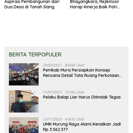
Aspirasi Pembangunan dari
Bhayangkara, Rejikinoor
Dua Desa di Tanah Siang
Harap Kinerja Baik Polri
Terus Dipertahankan dan
Ditingkatkan
BERITA TERPOPULER
29/09/2021
85696 Lihat
Pemkab Mura Persiapkan Konsep
Rencana Detail Tata Ruang Perkotaan
Puruk Cahu
15/07/2021
73166 Lihat
Pelaku Balap Liar Harus Ditindak Tegas
23/11/2023
43435 Lihat
UMK Murung Raya Alami Kenaikan Jadi
Rp 3.562.377