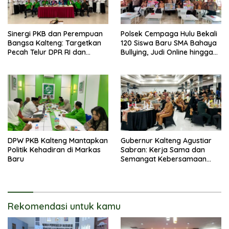
Sinergi PKB dan Perempuan
Polsek Cempaga Hulu Bekali
Bangsa Kalteng: Targetkan
120 Siswa Baru SMA Bahaya
Pecah Telur DPR RI dan
Bullying, Judi Online hingga
Kuasai Legislatif 2029
Narkoba
DPW PKB Kalteng Mantapkan
Gubernur Kalteng Agustiar
Politik Kehadiran di Markas
Sabran: Kerja Sama dan
Baru
Semangat Kebersamaan
Merupakan Keberhasilan
Pembangunan
Rekomendasi untuk kamu