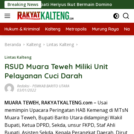
Langsung
2026, Bupati Heriyus Ikut Bermain Domino
Breaking News
Tekan Stunt
ke
konten
Hukum & Kriminal
Kalteng
Metropolis
Murung Raya
Nasi
Beranda
Kalteng
Lintas Kalteng
Lintas Kalteng
RSUD Muara Teweh Miliki Unit
Pelayanan Cuci Darah
Redaksi
-
PEMKAB BARITO UTARA
03/01/2022
MUARA TEWEH, RAKYATKALTENG.com –
Usai
memimpin Upacara Peringatan HAB Kemenag di MTsN
Muara Teweh, Bupati Barito Utara didampingi Wakil
Bupati, Ketua DPRD, Sekda, unsur FKPD, Staf Ahli
Bupati, Asisten Sekda, Kepala Perangkat Daerah, Dirut