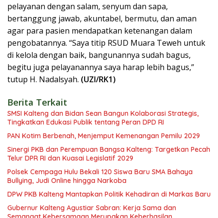
pelayanan dengan salam, senyum dan sapa,
bertanggung jawab, akuntabel, bermutu, dan aman
agar para pasien mendapatkan ketenangan dalam
pengobatannya. “Saya titip RSUD Muara Teweh untuk
di kelola dengan baik, bangunannya sudah bagus,
begitu juga pelayanannya saya harap lebih bagus,”
tutup H. Nadalsyah.
(UZI/RK1)
Berita Terkait
SMSI Kalteng dan Bidan Sean Bangun Kolaborasi Strategis,
Tingkatkan Edukasi Publik tentang Peran DPD RI
PAN Kotim Berbenah, Menjemput Kemenangan Pemilu 2029
Sinergi PKB dan Perempuan Bangsa Kalteng: Targetkan Pecah
Telur DPR RI dan Kuasai Legislatif 2029
Polsek Cempaga Hulu Bekali 120 Siswa Baru SMA Bahaya
Bullying, Judi Online hingga Narkoba
DPW PKB Kalteng Mantapkan Politik Kehadiran di Markas Baru
Gubernur Kalteng Agustiar Sabran: Kerja Sama dan
Semangat Kebersamaan Merupakan Keberhasilan