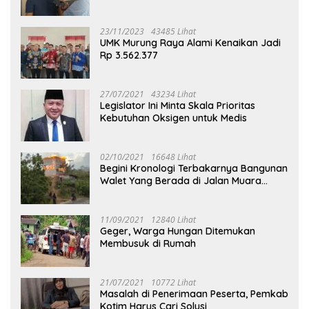
23/11/2023
43485 Lihat
UMK Murung Raya Alami Kenaikan Jadi
Rp 3.562.377
27/07/2021
43234 Lihat
Legislator Ini Minta Skala Prioritas
Kebutuhan Oksigen untuk Medis
02/10/2021
16648 Lihat
Begini Kronologi Terbakarnya Bangunan
Walet Yang Berada di Jalan Muara
Tuhup
11/09/2021
12840 Lihat
Geger, Warga Hungan Ditemukan
Membusuk di Rumah
21/07/2021
10772 Lihat
Masalah di Penerimaan Peserta, Pemkab
Kotim Harus Cari Solusi