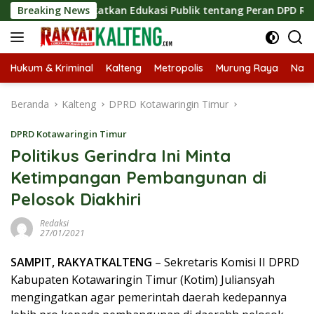
Langsung
, Tingkatkan Edukasi Publik tentang Peran DPD RI
Breaking News
Masu
ke
konten
Hukum & Kriminal
Kalteng
Metropolis
Murung Raya
Nasi
Beranda
Kalteng
DPRD Kotawaringin Timur
DPRD Kotawaringin Timur
Politikus Gerindra Ini Minta
Ketimpangan Pembangunan di
Pelosok Diakhiri
Redaksi
27/01/2021
SAMPIT, RAKYATKALTENG
– Sekretaris Komisi II DPRD
Kabupaten Kotawaringin Timur (Kotim) Juliansyah
mengingatkan agar pemerintah daerah kedepannya