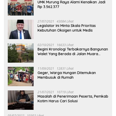
UMK Murung Raya Alami Kenaikan Jadi
Rp 3.562.377
27/07/2021
43084 Lihat
Legislator Ini Minta Skala Prioritas
Kebutuhan Oksigen untuk Medis
02/10/2021
16633 Lihat
Begini Kronologi Terbakarnya Bangunan
Walet Yang Berada di Jalan Muara
Tuhup
11/09/2021
12831 Lihat
Geger, Warga Hungan Ditemukan
Membusuk di Rumah
21/07/2021
10719 Lihat
Masalah di Penerimaan Peserta, Pemkab
Kotim Harus Cari Solusi
05/07/2022
10302 Lihat