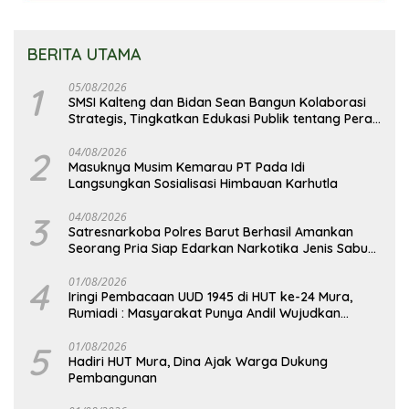
BERITA UTAMA
1
05/08/2026
SMSI Kalteng dan Bidan Sean Bangun Kolaborasi
Strategis, Tingkatkan Edukasi Publik tentang Peran
DPD RI
2
04/08/2026
Masuknya Musim Kemarau PT Pada Idi
Langsungkan Sosialisasi Himbauan Karhutla
3
04/08/2026
Satresnarkoba Polres Barut Berhasil Amankan
Seorang Pria Siap Edarkan Narkotika Jenis Sabu
Seberat 5,05 Gram
4
01/08/2026
Iringi Pembacaan UUD 1945 di HUT ke-24 Mura,
Rumiadi : Masyarakat Punya Andil Wujudkan
Pembangunan yang Lebih Besar
5
01/08/2026
Hadiri HUT Mura, Dina Ajak Warga Dukung
Pembangunan