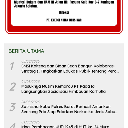
BERITA UTAMA
1
05/08/2026
SMSI Kalteng dan Bidan Sean Bangun Kolaborasi
Strategis, Tingkatkan Edukasi Publik tentang Peran
DPD RI
2
04/08/2026
Masuknya Musim Kemarau PT Pada Idi
Langsungkan Sosialisasi Himbauan Karhutla
3
04/08/2026
Satresnarkoba Polres Barut Berhasil Amankan
Seorang Pria Siap Edarkan Narkotika Jenis Sabu
Seberat 5,05 Gram
4
01/08/2026
Iringi Pembacaan UUD 1945 di HUT ke-24 Mura,