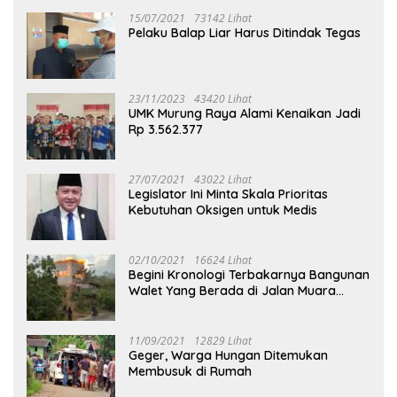
15/07/2021
73142 Lihat
Pelaku Balap Liar Harus Ditindak Tegas
23/11/2023
43420 Lihat
UMK Murung Raya Alami Kenaikan Jadi
Rp 3.562.377
27/07/2021
43022 Lihat
Legislator Ini Minta Skala Prioritas
Kebutuhan Oksigen untuk Medis
02/10/2021
16624 Lihat
Begini Kronologi Terbakarnya Bangunan
Walet Yang Berada di Jalan Muara
Tuhup
11/09/2021
12829 Lihat
Geger, Warga Hungan Ditemukan
Membusuk di Rumah