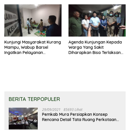
Kunjungi Masyarakat Kurang
Agenda Kunjungan Kepada
Mampu, Wabup Barsel
Warga Yang Sakit
Ingatkan Pelayanan
Diharapkan Bisa Terlaksana
Kesehatan Jangan
Dengan Rutin
Membedakan Status Pasien
BERITA TERPOPULER
29/09/2021
85693 Lihat
Pemkab Mura Persiapkan Konsep
Rencana Detail Tata Ruang Perkotaan
Puruk Cahu