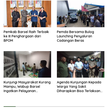
Pemkab Barsel Raih Terbaik
Pemda Bersama Bulog
ke III Penghargaan dari
Launching Penyaluran
BPOM
Cadangan Beras
Kunjungi Masyarakat Kurang
Agenda Kunjungan Kepada
Mampu, Wabup Barsel
Warga Yang Sakit
Ingatkan Pelayanan
Diharapkan Bisa Terlaksana
Kesehatan Jangan
Dengan Rutin
Membedakan Status Pasien