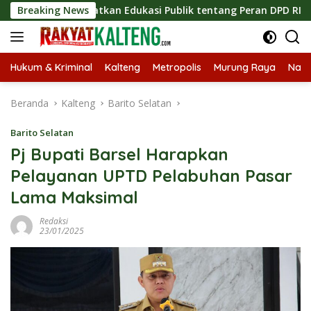
Langsung
Tingkatkan Edukasi Publik tentang Peran DPD RI
Breaking News
Masukn
ke
konten
Hukum & Kriminal
Kalteng
Metropolis
Murung Raya
Nasi
Beranda
Kalteng
Barito Selatan
Barito Selatan
Pj Bupati Barsel Harapkan
Pelayanan UPTD Pelabuhan Pasar
Lama Maksimal
Redaksi
23/01/2025