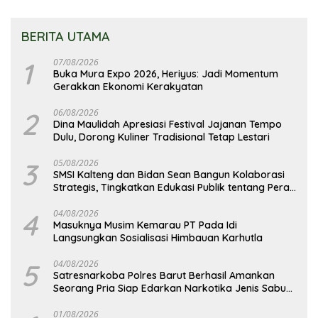
BERITA UTAMA
1
07/08/2026
Buka Mura Expo 2026, Heriyus: Jadi Momentum
Gerakkan Ekonomi Kerakyatan
2
06/08/2026
Dina Maulidah Apresiasi Festival Jajanan Tempo
Dulu, Dorong Kuliner Tradisional Tetap Lestari
3
05/08/2026
SMSI Kalteng dan Bidan Sean Bangun Kolaborasi
Strategis, Tingkatkan Edukasi Publik tentang Peran
DPD RI
4
04/08/2026
Masuknya Musim Kemarau PT Pada Idi
Langsungkan Sosialisasi Himbauan Karhutla
5
04/08/2026
Satresnarkoba Polres Barut Berhasil Amankan
Seorang Pria Siap Edarkan Narkotika Jenis Sabu
Seberat 5,05 Gram
01/08/2026