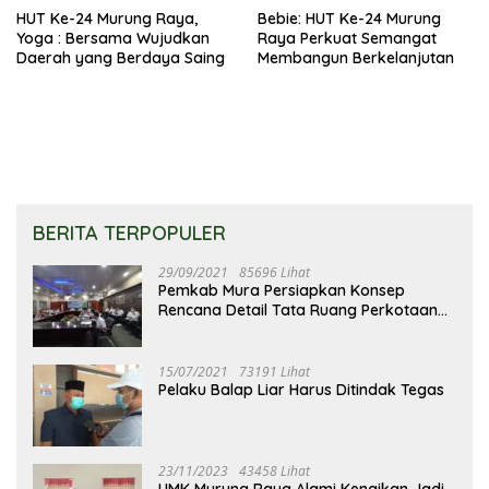
HUT Ke-24 Murung Raya,
Bebie: HUT Ke-24 Murung
Yoga : Bersama Wujudkan
Raya Perkuat Semangat
Daerah yang Berdaya Saing
Membangun Berkelanjutan
BERITA TERPOPULER
29/09/2021
85696 Lihat
Pemkab Mura Persiapkan Konsep
Rencana Detail Tata Ruang Perkotaan
Puruk Cahu
15/07/2021
73191 Lihat
Pelaku Balap Liar Harus Ditindak Tegas
23/11/2023
43458 Lihat