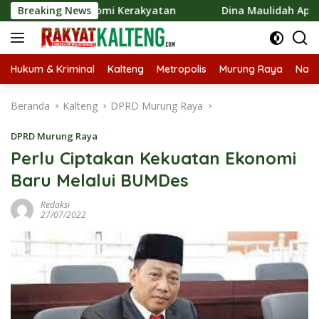
Langsung
an Ekonomi Kerakyatan
Breaking News
Dina Maulidah Apresiasi Festiva
ke
konten
Hukum & Kriminal
Kalteng
Metropolis
Murung Raya
Nasi
Beranda
Kalteng
DPRD Murung Raya
DPRD Murung Raya
Perlu Ciptakan Kekuatan Ekonomi
Baru Melalui BUMDes
Redaksi
27/07/2022