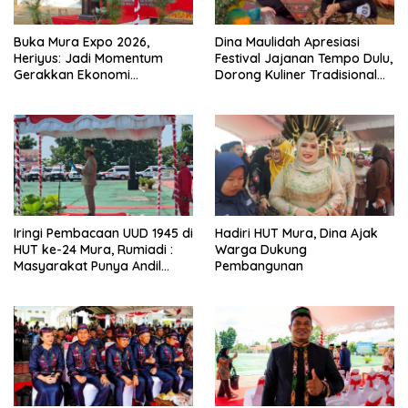
Buka Mura Expo 2026,
Dina Maulidah Apresiasi
Heriyus: Jadi Momentum
Festival Jajanan Tempo Dulu,
Gerakkan Ekonomi
Dorong Kuliner Tradisional
Kerakyatan
Tetap Lestari
Iringi Pembacaan UUD 1945 di
Hadiri HUT Mura, Dina Ajak
HUT ke-24 Mura, Rumiadi :
Warga Dukung
Masyarakat Punya Andil
Pembangunan
Wujudkan Pembangunan
yang Lebih Besar