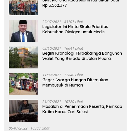
UMK Murung Raya Alami Kenaikan Jadi
Rp 3.562.377
27/07/2021
43107 Lihat
Legislator Ini Minta Skala Prioritas
Kebutuhan Oksigen untuk Medis
02/10/2021
16641 Lihat
Begini Kronologi Terbakarnya Bangunan
Walet Yang Berada di Jalan Muara
Tuhup
11/09/2021
12840 Lihat
Geger, Warga Hungan Ditemukan
Membusuk di Rumah
21/07/2021
10720 Lihat
Masalah di Penerimaan Peserta, Pemkab
Kotim Harus Cari Solusi
05/07/2022
10303 Lihat