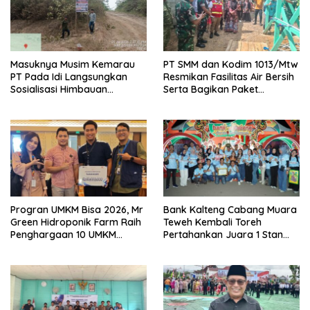
Masuknya Musim Kemarau
PT SMM dan Kodim 1013/Mtw
PT Pada Idi Langsungkan
Resmikan Fasilitas Air Bersih
Sosialisasi Himbauan
Serta Bagikan Paket
Karhutla
Sembako Kepada
Masyarakat
Progran UMKM Bisa 2026, Mr
Bank Kalteng Cabang Muara
Green Hidroponik Farm Raih
Teweh Kembali Toreh
Penghargaan 10 UMKM
Pertahankan Juara 1 Stan
Terbaik
Terbaik Batara Expo 2026