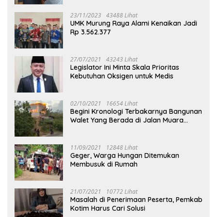
23/11/2023
43488 Lihat
UMK Murung Raya Alami Kenaikan Jadi
Rp 3.562.377
27/07/2021
43243 Lihat
Legislator Ini Minta Skala Prioritas
Kebutuhan Oksigen untuk Medis
02/10/2021
16654 Lihat
Begini Kronologi Terbakarnya Bangunan
Walet Yang Berada di Jalan Muara
Tuhup
11/09/2021
12848 Lihat
Geger, Warga Hungan Ditemukan
Membusuk di Rumah
21/07/2021
10772 Lihat
Masalah di Penerimaan Peserta, Pemkab
Kotim Harus Cari Solusi