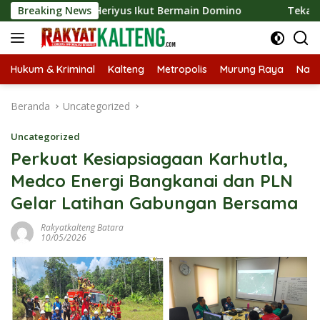
Langsung
 Bupati Heriyus Ikut Bermain Domino
Breaking News
Tekan Stunting,
ke
konten
Hukum & Kriminal
Kalteng
Metropolis
Murung Raya
Nasi
Beranda
Uncategorized
Uncategorized
Perkuat Kesiapsiagaan Karhutla,
Medco Energi Bangkanai dan PLN
Gelar Latihan Gabungan Bersama
Rakyatkalteng Batara
10/05/2026