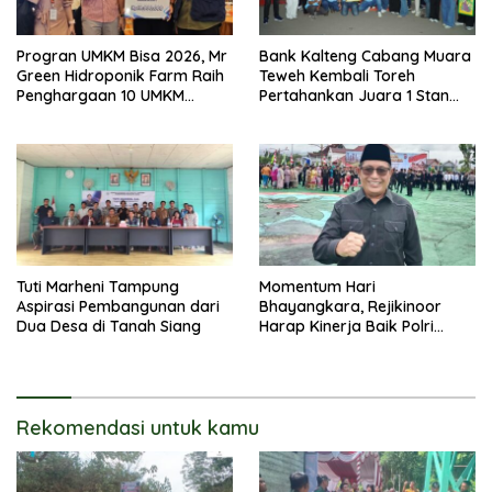
Progran UMKM Bisa 2026, Mr
Bank Kalteng Cabang Muara
Green Hidroponik Farm Raih
Teweh Kembali Toreh
Penghargaan 10 UMKM
Pertahankan Juara 1 Stan
Terbaik
Terbaik Batara Expo 2026
Tuti Marheni Tampung
Momentum Hari
Aspirasi Pembangunan dari
Bhayangkara, Rejikinoor
Dua Desa di Tanah Siang
Harap Kinerja Baik Polri
Terus Dipertahankan dan
Ditingkatkan
Rekomendasi untuk kamu