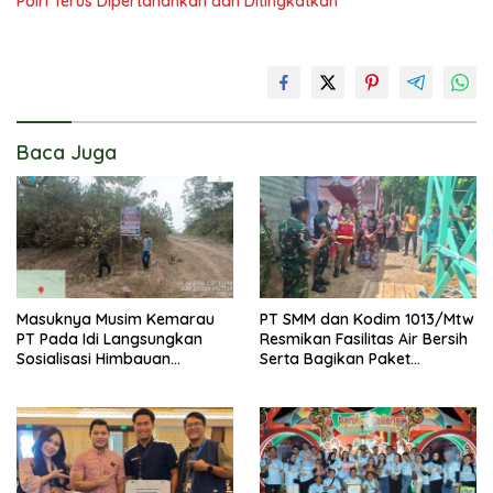
Polri Terus Dipertahankan dan Ditingkatkan
Baca Juga
Masuknya Musim Kemarau
PT SMM dan Kodim 1013/Mtw
PT Pada Idi Langsungkan
Resmikan Fasilitas Air Bersih
Sosialisasi Himbauan
Serta Bagikan Paket
Karhutla
Sembako Kepada
Masyarakat