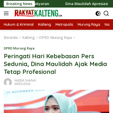
Langsung
mi Kerakyatan
Breaking News
Dina Maulidah Apresiasi Festival Jajanan
ke
konten
Hukum & Kriminal
Kalteng
Metropolis
Murung Raya
Nasi
Beranda
Kalteng
DPRD Murung Raya
DPRD Murung Raya
Peringati Hari Kebebasan Pers
Sedunia, Dina Maulidah Ajak Media
Tetap Profesional
Hafifah Solehah
08/05/2026