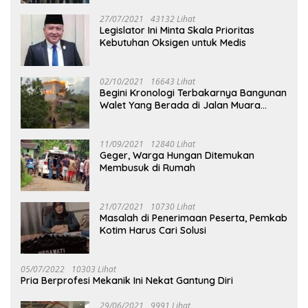
27/07/2021
43132 Lihat
Legislator Ini Minta Skala Prioritas
Kebutuhan Oksigen untuk Medis
02/10/2021
16643 Lihat
Begini Kronologi Terbakarnya Bangunan
Walet Yang Berada di Jalan Muara
Tuhup
11/09/2021
12840 Lihat
Geger, Warga Hungan Ditemukan
Membusuk di Rumah
21/07/2021
10730 Lihat
Masalah di Penerimaan Peserta, Pemkab
Kotim Harus Cari Solusi
05/07/2022
10303 Lihat
Pria Berprofesi Mekanik Ini Nekat Gantung Diri
29/06/2021
9991 Lihat