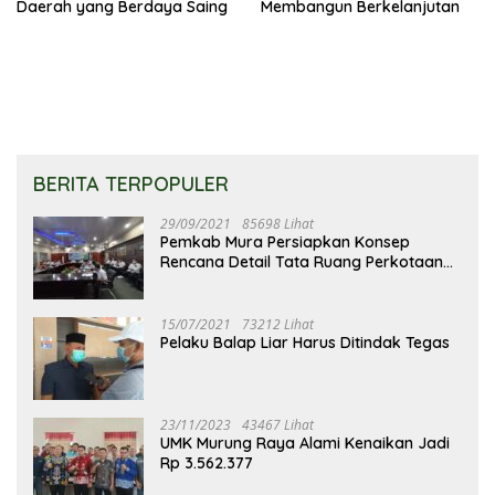
Daerah yang Berdaya Saing
Membangun Berkelanjutan
BERITA TERPOPULER
29/09/2021
85698 Lihat
Pemkab Mura Persiapkan Konsep
Rencana Detail Tata Ruang Perkotaan
Puruk Cahu
15/07/2021
73212 Lihat
Pelaku Balap Liar Harus Ditindak Tegas
23/11/2023
43467 Lihat
UMK Murung Raya Alami Kenaikan Jadi
Rp 3.562.377