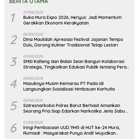
BERITA UTAMA
1
07/08/2026
Buka Mura Expo 2026, Heriyus: Jadi Momentum
Gerakkan Ekonomi Kerakyatan
2
06/08/2026
Dina Maulidah Apresiasi Festival Jajanan Tempo
Dulu, Dorong Kuliner Tradisional Tetap Lestari
3
05/08/2026
SMSI Kalteng dan Bidan Sean Bangun Kolaborasi
Strategis, Tingkatkan Edukasi Publik tentang Peran
DPD RI
4
04/08/2026
Masuknya Musim Kemarau PT Pada Idi
Langsungkan Sosialisasi Himbauan Karhutla
5
04/08/2026
Satresnarkoba Polres Barut Berhasil Amankan
Seorang Pria Siap Edarkan Narkotika Jenis Sabu
Seberat 5,05 Gram
6
01/08/2026
Iringi Pembacaan UUD 1945 di HUT ke-24 Mura,
Rumiadi : Masyarakat Punya Andil Wujudkan
Pembangunan yang Lebih Besar