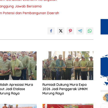
i Tanggung Jawab Bersama
an Potensi dan Pembangunan Daerah
lidah Apresiasi Mura
Rumiadi Dukung Mura Expo
but Jadi Etalase
2026 Jadi Penggerak UMKM
Murung Raya
Murung Raya