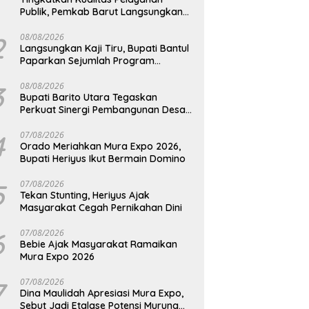
Publik, Pemkab Barut Langsungkan
Kunjungan Kaji Tiru Ke Pemkab Kulon
Progo
2
08/08/2026
Langsungkan Kaji Tiru, Bupati Bantul
Paparkan Sejumlah Program
Unggulan Kepada Pemkab Barut
3
08/08/2026
Bupati Barito Utara Tegaskan
Perkuat Sinergi Pembangunan Desa
dan Kelurahan Serta Kesiapan
Hadapi Potensi Karhutla
4
07/08/2026
Orado Meriahkan Mura Expo 2026,
Bupati Heriyus Ikut Bermain Domino
5
07/08/2026
Tekan Stunting, Heriyus Ajak
Masyarakat Cegah Pernikahan Dini
6
07/08/2026
Bebie Ajak Masyarakat Ramaikan
Mura Expo 2026
7
07/08/2026
Dina Maulidah Apresiasi Mura Expo,
Sebut Jadi Etalase Potensi Murung