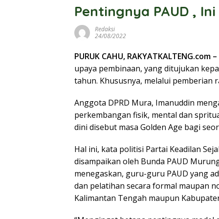
Pentingnya PAUD , In
Redaksi
24/08/2022
PURUK CAHU, RAKYATKALTENG.com –
upaya pembinaan, yang ditujukan kepa
tahun. Khususnya, melalui pemberian 
Anggota DPRD Mura, Imanuddin mengat
perkembangan fisik, mental dan spritua
dini disebut masa Golden Age bagi seo
Hal ini, kata politisi Partai Keadilan Se
disampaikan oleh Bunda PAUD Murung R
menegaskan, guru-guru PAUD yang ada
dan pelatihan secara formal maupan non
Kalimantan Tengah maupun Kabupate