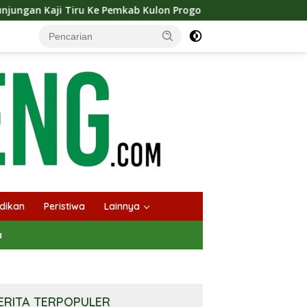
Ke Pemkab Kulon Progo
Langsungkan Kaji Tiru, Bupati 
dikan
Peristiwa
Lainnya
a
ERITA TERPOPULER