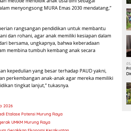
an metode mendidik anak usia dini sebagai
dalam menyongsong MURA Emas 2030 mendatang,”
berian rangsangan pendidikan untuk membantu
i dan rohani, agar anak memiliki kesiapan dalam
sadari bersama, ungkapnya, bahwa keberadaan
alam membina tumbuh kembang anak secara
05
Pr
an kepedulian yang besar terhadap PAUD yakni,
Di
n perkembangan anak-anak agar mereka memiliki
ikan tingkat lanjut,” tukasnya.
o 2026
adi Etalase Potensi Murung Raya
ggerak UMKM Murung Raya
ntum Gerakkan Ekonomi Kerakyatan