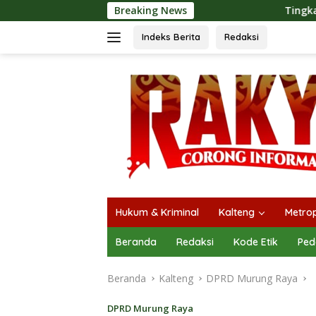
Langsung
Breaking News
Tingkatkan Kualitas Pela
ke
konten
Indeks Berita
Redaksi
Hukum & Kriminal
Kalteng
Metrop
Beranda
Redaksi
Kode Etik
Ped
Beranda
Kalteng
DPRD Murung Raya
DPRD Murung Raya