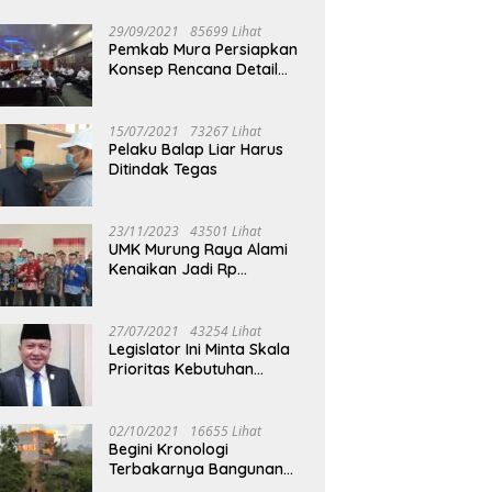
29/09/2021
85699 Lihat
Pemkab Mura Persiapkan
Konsep Rencana Detail
Tata Ruang Perkotaan
Puruk Cahu
15/07/2021
73267 Lihat
Pelaku Balap Liar Harus
Ditindak Tegas
23/11/2023
43501 Lihat
UMK Murung Raya Alami
Kenaikan Jadi Rp
3.562.377
27/07/2021
43254 Lihat
Legislator Ini Minta Skala
Prioritas Kebutuhan
Oksigen untuk Medis
02/10/2021
16655 Lihat
Begini Kronologi
Terbakarnya Bangunan
Walet Yang Berada di