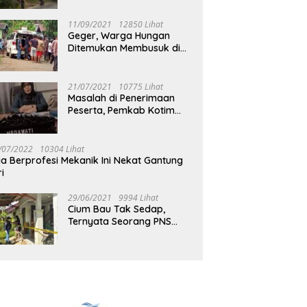
Jalan Muara Tuhup
11/09/2021
12850 Lihat
Geger, Warga Hungan
Ditemukan Membusuk di
Rumah
21/07/2021
10775 Lihat
Masalah di Penerimaan
Peserta, Pemkab Kotim
Harus Cari Solusi
/07/2022
10304 Lihat
ia Berprofesi Mekanik Ini Nekat Gantung
ri
29/06/2021
9994 Lihat
Cium Bau Tak Sedap,
Ternyata Seorang PNS
Aktif di Mura Tewas di
Rumah Kopel