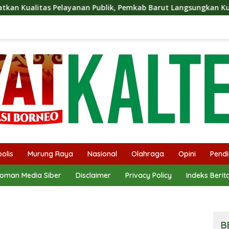
yanan Publik, Pemkab Barut Langsungkan Kunjungan Kaji Tiru 
olis
Murung Raya
Nasional
Olahraga
Opini
Pendi
oman Media Siber
Disclaimer
Privacy Policy
Indeks Berit
B