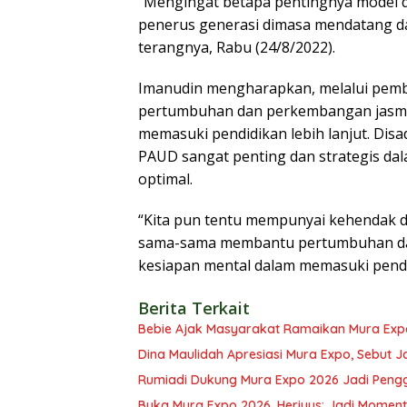
“Mengingat betapa pentingnya model d
penerus generasi dimasa mendatang 
terangnya, Rabu (24/8/2022).
Imanudin mengharapkan, melalui pem
pertumbuhan dan perkembangan jasman
memasuki pendidikan lebih lanjut. Di
PAUD sangat penting dan strategis d
optimal.
“Kita pun tentu mempunyai kehendak d
sama-sama membantu pertumbuhan da
kesiapan mental dalam memasuki pendid
Berita Terkait
Bebie Ajak Masyarakat Ramaikan Mura Exp
Dina Maulidah Apresiasi Mura Expo, Sebut J
Rumiadi Dukung Mura Expo 2026 Jadi Pen
Buka Mura Expo 2026, Heriyus: Jadi Mome