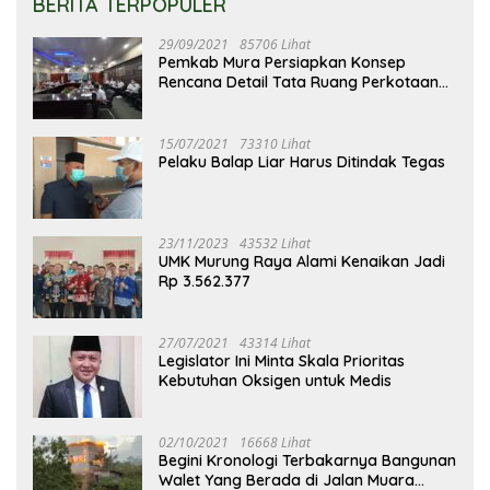
BERITA TERPOPULER
29/09/2021
85706 Lihat
Pemkab Mura Persiapkan Konsep
Rencana Detail Tata Ruang Perkotaan
Puruk Cahu
15/07/2021
73310 Lihat
Pelaku Balap Liar Harus Ditindak Tegas
23/11/2023
43532 Lihat
UMK Murung Raya Alami Kenaikan Jadi
Rp 3.562.377
27/07/2021
43314 Lihat
Legislator Ini Minta Skala Prioritas
Kebutuhan Oksigen untuk Medis
02/10/2021
16668 Lihat
Begini Kronologi Terbakarnya Bangunan
Walet Yang Berada di Jalan Muara