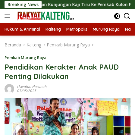
Langsung
gsungkan Kunjungan Kaji Tiru Ke Pemkab Kulon Progo
Breaking News
ke
konten
Hukum & Kriminal
Kalteng
Metropolis
Murung Raya
Nasi
Beranda
Kalteng
Pemkab Murung Raya
Pemkab Murung Raya
Pendidikan Kerakter Anak PAUD
Penting Dilakukan
Uswatun Hasanah
07/05/2025