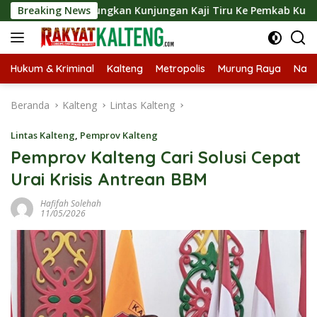
Langsung
 Langsungkan Kunjungan Kaji Tiru Ke Pemkab Kulon Progo
Breaking News
ke
konten
Hukum & Kriminal
Kalteng
Metropolis
Murung Raya
Nasi
Beranda
Kalteng
Lintas Kalteng
Lintas Kalteng
,
Pemprov Kalteng
Pemprov Kalteng Cari Solusi Cepat
Urai Krisis Antrean BBM
Hafifah Solehah
11/05/2026