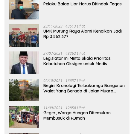
Pelaku Balap Liar Harus Ditindak Tegas
23/11/2023
43513 Lihat
UMK Murung Raya Alami Kenaikan Jadi
Rp 3.562.377
27/07/2021
43262 Lihat
Legislator Ini Minta Skala Prioritas
Kebutuhan Oksigen untuk Medis
02/10/2021
16657 Lihat
Begini Kronologi Terbakarnya Bangunan
Walet Yang Berada di Jalan Muara
Tuhup
11/09/2021
12850 Lihat
Geger, Warga Hungan Ditemukan
Membusuk di Rumah