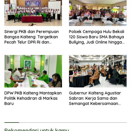
Sinergi PKB dan Perempuan
Polsek Cempaga Hulu Bekali
Bangsa Kalteng: Targetkan
120 Siswa Baru SMA Bahaya
Pecah Telur DPR RI dan
Bullying, Judi Online hingga
Kuasai Legislatif 2029
Narkoba
DPW PKB Kalteng Mantapkan
Gubernur Kalteng Agustiar
Politik Kehadiran di Markas
Sabran: Kerja Sama dan
Baru
Semangat Kebersamaan
Merupakan Keberhasilan
Pembangunan
Rekomendasi untuk kamu