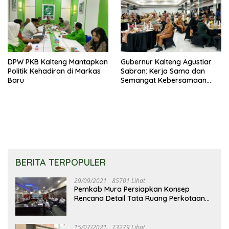
DPW PKB Kalteng Mantapkan
Gubernur Kalteng Agustiar
Politik Kehadiran di Markas
Sabran: Kerja Sama dan
Baru
Semangat Kebersamaan
Merupakan Keberhasilan
Pembangunan
BERITA TERPOPULER
29/09/2021
85701 Lihat
Pemkab Mura Persiapkan Konsep
Rencana Detail Tata Ruang Perkotaan
Puruk Cahu
15/07/2021
73279 Lihat