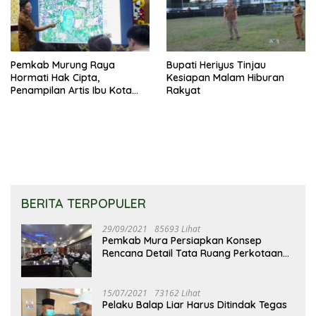
Pemkab Murung Raya
Bupati Heriyus Tinjau
Hormati Hak Cipta,
Kesiapan Malam Hiburan
Penampilan Artis Ibu Kota
Rakyat
Tidak Disiarkan Secara
Langsung
BERITA TERPOPULER
29/09/2021
85693 Lihat
Pemkab Mura Persiapkan Konsep
Rencana Detail Tata Ruang Perkotaan
Puruk Cahu
15/07/2021
73162 Lihat
Pelaku Balap Liar Harus Ditindak Tegas