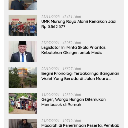
23/11/2023
43431 Lihat
UMK Murung Raya Alami Kenaikan Jadi
Rp 3.562.377
27/07/2021
43052 Lihat
Legislator Ini Minta Skala Prioritas
Kebutuhan Oksigen untuk Medis
02/10/2021
16627 Lihat
Begini Kronologi Terbakarnya Bangunan
Walet Yang Berada di Jalan Muara
Tuhup
11/09/2021
12830 Lihat
Geger, Warga Hungan Ditemukan
Membusuk di Rumah
21/07/2021
10719 Lihat
Masalah di Penerimaan Peserta, Pemkab