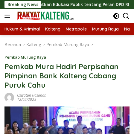
Langsung
ingkatkan Edukasi Publik tentang Peran DPD RI
Breaking News
Masukny
ke
konten
Hukum & Kriminal
Kalteng
Metropolis
Murung Raya
Nasi
Beranda
Kalteng
Pemkab Murung Raya
Pemkab Murung Raya
Pemkab Mura Hadiri Perpisahan
Pimpinan Bank Kalteng Cabang
Puruk Cahu
Uswatun Hasanah
12/02/2025