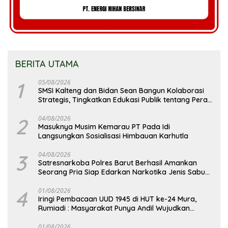
BERITA UTAMA
1
05/08/2026
SMSI Kalteng dan Bidan Sean Bangun Kolaborasi
Strategis, Tingkatkan Edukasi Publik tentang Peran
DPD RI
2
04/08/2026
Masuknya Musim Kemarau PT Pada Idi
Langsungkan Sosialisasi Himbauan Karhutla
3
04/08/2026
Satresnarkoba Polres Barut Berhasil Amankan
Seorang Pria Siap Edarkan Narkotika Jenis Sabu
Seberat 5,05 Gram
4
01/08/2026
Iringi Pembacaan UUD 1945 di HUT ke-24 Mura,
Rumiadi : Masyarakat Punya Andil Wujudkan
Pembangunan yang Lebih Besar
01/08/2026