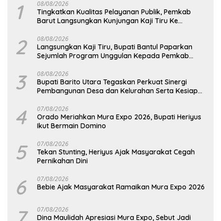
1
08/08/2026
Tingkatkan Kualitas Pelayanan Publik, Pemkab
Barut Langsungkan Kunjungan Kaji Tiru Ke
Pemkab Kulon Progo
2
08/08/2026
Langsungkan Kaji Tiru, Bupati Bantul Paparkan
Sejumlah Program Unggulan Kepada Pemkab
Barut
3
08/08/2026
Bupati Barito Utara Tegaskan Perkuat Sinergi
Pembangunan Desa dan Kelurahan Serta Kesiapan
Hadapi Potensi Karhutla
4
07/08/2026
Orado Meriahkan Mura Expo 2026, Bupati Heriyus
Ikut Bermain Domino
5
07/08/2026
Tekan Stunting, Heriyus Ajak Masyarakat Cegah
Pernikahan Dini
6
07/08/2026
Bebie Ajak Masyarakat Ramaikan Mura Expo 2026
7
07/08/2026
Dina Maulidah Apresiasi Mura Expo, Sebut Jadi