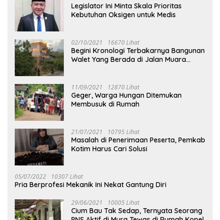
Legislator Ini Minta Skala Prioritas
Kebutuhan Oksigen untuk Medis
02/10/2021
16670 Lihat
Begini Kronologi Terbakarnya Bangunan
Walet Yang Berada di Jalan Muara
Tuhup
11/09/2021
12870 Lihat
Geger, Warga Hungan Ditemukan
Membusuk di Rumah
21/07/2021
10795 Lihat
Masalah di Penerimaan Peserta, Pemkab
Kotim Harus Cari Solusi
05/07/2022
10307 Lihat
Pria Berprofesi Mekanik Ini Nekat Gantung Diri
29/06/2021
10005 Lihat
Cium Bau Tak Sedap, Ternyata Seorang
PNS Aktif di Mura Tewas di Rumah Kopel