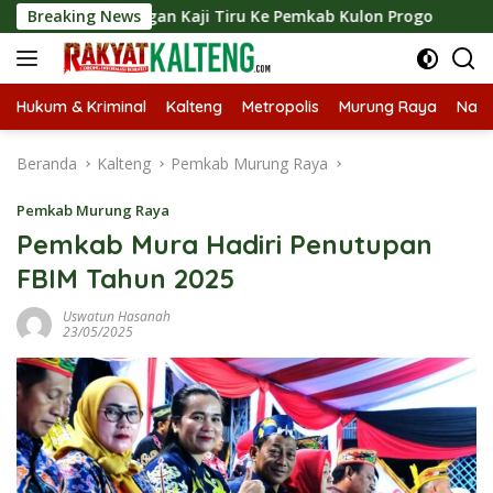
Langsung
Kunjungan Kaji Tiru Ke Pemkab Kulon Progo
Breaking News
Langsungka
ke
konten
Hukum & Kriminal
Kalteng
Metropolis
Murung Raya
Nasi
Beranda
Kalteng
Pemkab Murung Raya
Pemkab Murung Raya
Pemkab Mura Hadiri Penutupan
FBIM Tahun 2025
Uswatun Hasanah
23/05/2025