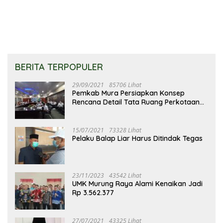
BERITA TERPOPULER
29/09/2021
85706 Lihat
Pemkab Mura Persiapkan Konsep
Rencana Detail Tata Ruang Perkotaan
Puruk Cahu
15/07/2021
73328 Lihat
Pelaku Balap Liar Harus Ditindak Tegas
23/11/2023
43542 Lihat
UMK Murung Raya Alami Kenaikan Jadi
Rp 3.562.377
27/07/2021
43325 Lihat