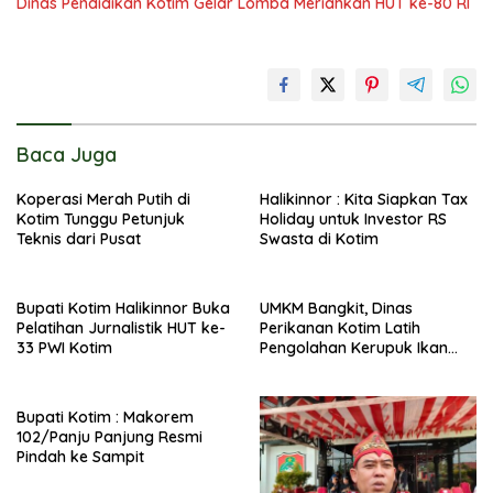
Dinas Pendidikan Kotim Gelar Lomba Meriahkan HUT ke-80 RI
Baca Juga
Koperasi Merah Putih di
Halikinnor : Kita Siapkan Tax
Kotim Tunggu Petunjuk
Holiday untuk Investor RS
Teknis dari Pusat
Swasta di Kotim
Bupati Kotim Halikinnor Buka
UMKM Bangkit, Dinas
Pelatihan Jurnalistik HUT ke-
Perikanan Kotim Latih
33 PWI Kotim
Pengolahan Kerupuk Ikan
Pipih di Kota Besi
Bupati Kotim : Makorem
102/Panju Panjung Resmi
Pindah ke Sampit