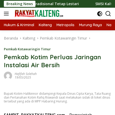
Langsung
g Kuliner Tradisional Tetap Lestari
Breaking News
SMSI Kalteng dan B
ke
konten
Hukum & Kriminal
Kalteng
Metropolis
Murung Raya
Nasi
Beranda
Kalteng
Pemkab Kotawaringin Timur
Pemkab Kotawaringin Timur
Pemkab Kotim Perluas Jaringan
Instalasi Air Bersih
Hafifah Solehah
19/05/2025
Bupati Kotim Halikinnor didampingi Kepala Dinas Cipta Karya, Tata Ruang
dan Pertanahan Kotim Rafiq Riswandi saat melakukan sidak di loket dinas
tersebut yang ada di MPP Habaring Hurung.
SAMPIT, RAKYATKALTENG.com
– Pemerintah