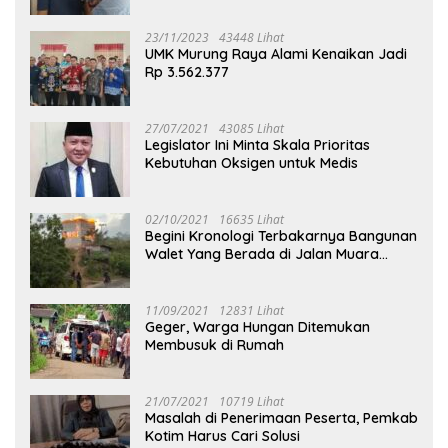
23/11/2023
43448 Lihat
UMK Murung Raya Alami Kenaikan Jadi
Rp 3.562.377
27/07/2021
43085 Lihat
Legislator Ini Minta Skala Prioritas
Kebutuhan Oksigen untuk Medis
02/10/2021
16635 Lihat
Begini Kronologi Terbakarnya Bangunan
Walet Yang Berada di Jalan Muara
Tuhup
11/09/2021
12831 Lihat
Geger, Warga Hungan Ditemukan
Membusuk di Rumah
21/07/2021
10719 Lihat
Masalah di Penerimaan Peserta, Pemkab
Kotim Harus Cari Solusi