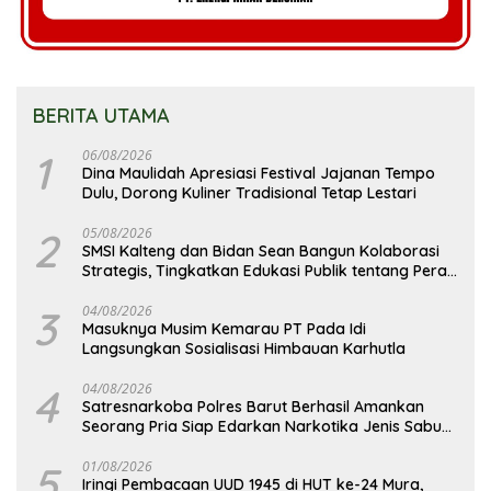
BERITA UTAMA
1
06/08/2026
Dina Maulidah Apresiasi Festival Jajanan Tempo
Dulu, Dorong Kuliner Tradisional Tetap Lestari
2
05/08/2026
SMSI Kalteng dan Bidan Sean Bangun Kolaborasi
Strategis, Tingkatkan Edukasi Publik tentang Peran
DPD RI
3
04/08/2026
Masuknya Musim Kemarau PT Pada Idi
Langsungkan Sosialisasi Himbauan Karhutla
4
04/08/2026
Satresnarkoba Polres Barut Berhasil Amankan
Seorang Pria Siap Edarkan Narkotika Jenis Sabu
Seberat 5,05 Gram
5
01/08/2026
Iringi Pembacaan UUD 1945 di HUT ke-24 Mura,