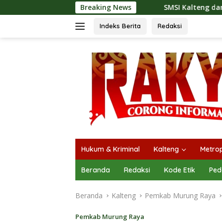
Langsung
SMSI Kalteng dan Bidan Sean Bangun Kola
Breaking News
ke
konten
Indeks Berita
Redaksi
Hukum & Kriminal
Kalteng
Metrop
Beranda
Redaksi
Kode Etik
Ped
Beranda
Kalteng
Pemkab Murung Raya
Pemkab Murung Raya