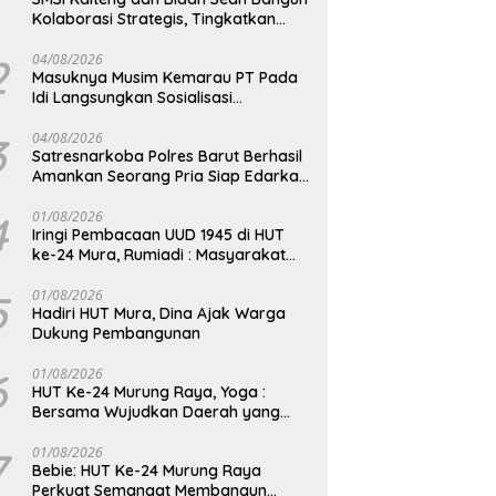
Kolaborasi Strategis, Tingkatkan
Edukasi Publik tentang Peran DPD RI
2
04/08/2026
Masuknya Musim Kemarau PT Pada
Idi Langsungkan Sosialisasi
Himbauan Karhutla
3
04/08/2026
Satresnarkoba Polres Barut Berhasil
Amankan Seorang Pria Siap Edarkan
Narkotika Jenis Sabu Seberat 5,05
Gram
4
01/08/2026
Iringi Pembacaan UUD 1945 di HUT
ke-24 Mura, Rumiadi : Masyarakat
Punya Andil Wujudkan Pembangunan
yang Lebih Besar
5
01/08/2026
Hadiri HUT Mura, Dina Ajak Warga
Dukung Pembangunan
6
01/08/2026
HUT Ke-24 Murung Raya, Yoga :
Bersama Wujudkan Daerah yang
Berdaya Saing
7
01/08/2026
Bebie: HUT Ke-24 Murung Raya
Perkuat Semangat Membangun