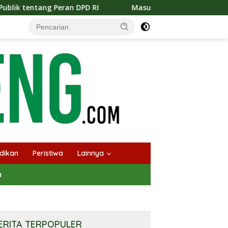
 RI
Masuknya Musim Kemarau PT Pada Idi Langsungkan 
dikan
Peristiwa
Lainnya
a
ERITA TERPOPULER