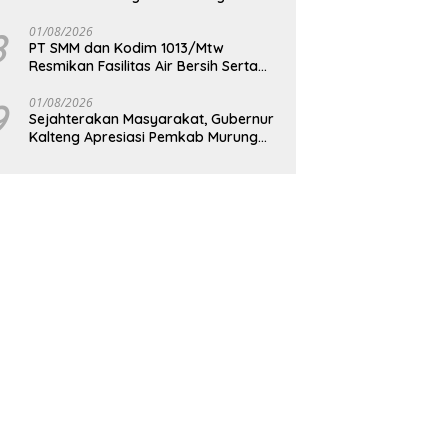
Berkelanjutan
8
01/08/2026
PT SMM dan Kodim 1013/Mtw
Resmikan Fasilitas Air Bersih Serta
Bagikan Paket Sembako Kepada
Masyarakat
9
01/08/2026
Sejahterakan Masyarakat, Gubernur
Kalteng Apresiasi Pemkab Murung
Raya