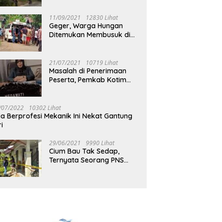
Jalan Muara Tuhup
11/09/2021
12830 Lihat
Geger, Warga Hungan
Ditemukan Membusuk di
Rumah
21/07/2021
10719 Lihat
Masalah di Penerimaan
Peserta, Pemkab Kotim
Harus Cari Solusi
/07/2022
10302 Lihat
ia Berprofesi Mekanik Ini Nekat Gantung
ri
29/06/2021
9990 Lihat
Cium Bau Tak Sedap,
Ternyata Seorang PNS
Aktif di Mura Tewas di
Rumah Kopel