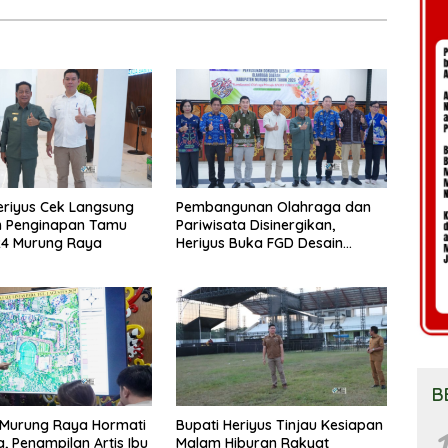
eriyus Cek Langsung
Pembangunan Olahraga dan
n Penginapan Tamu
Pariwisata Disinergikan,
24 Murung Raya
Heriyus Buka FGD Desain
Olahraga Daerah
B
Murung Raya Hormati
Bupati Heriyus Tinjau Kesiapan
1
a, Penampilan Artis Ibu
Malam Hiburan Rakyat