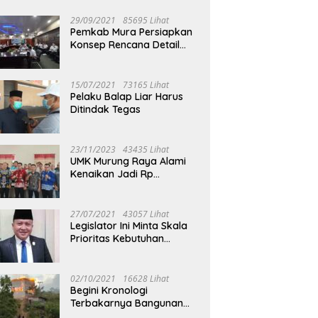
29/09/2021
85695 Lihat
Pemkab Mura Persiapkan
Konsep Rencana Detail
Tata Ruang Perkotaan
Puruk Cahu
15/07/2021
73165 Lihat
Pelaku Balap Liar Harus
Ditindak Tegas
23/11/2023
43435 Lihat
UMK Murung Raya Alami
Kenaikan Jadi Rp
3.562.377
27/07/2021
43057 Lihat
Legislator Ini Minta Skala
Prioritas Kebutuhan
Oksigen untuk Medis
02/10/2021
16628 Lihat
Begini Kronologi
Terbakarnya Bangunan
Walet Yang Berada di