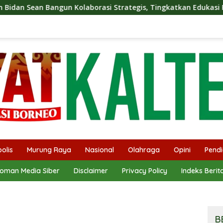
borasi Strategis, Tingkatkan Edukasi Publik tentang Peran DPD
olis
Murung Raya
Nasional
Olahraga
Opini
Pendi
oman Media Siber
Disclaimer
Privacy Policy
Indeks Berit
B