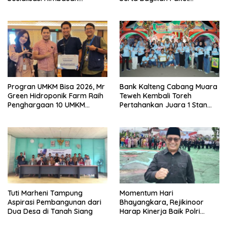
Karhutla
Sembako Kepada
Masyarakat
Progran UMKM Bisa 2026, Mr
Bank Kalteng Cabang Muara
Green Hidroponik Farm Raih
Teweh Kembali Toreh
Penghargaan 10 UMKM
Pertahankan Juara 1 Stan
Terbaik
Terbaik Batara Expo 2026
Tuti Marheni Tampung
Momentum Hari
Aspirasi Pembangunan dari
Bhayangkara, Rejikinoor
Dua Desa di Tanah Siang
Harap Kinerja Baik Polri
Terus Dipertahankan dan