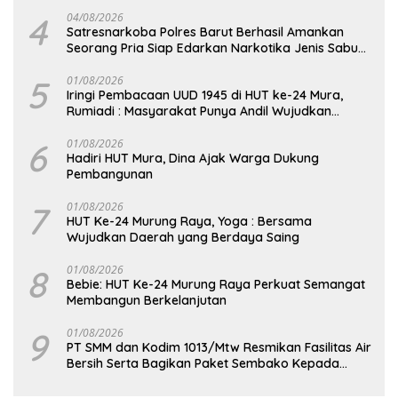
4
04/08/2026
Satresnarkoba Polres Barut Berhasil Amankan
Seorang Pria Siap Edarkan Narkotika Jenis Sabu
Seberat 5,05 Gram
5
01/08/2026
Iringi Pembacaan UUD 1945 di HUT ke-24 Mura,
Rumiadi : Masyarakat Punya Andil Wujudkan
Pembangunan yang Lebih Besar
6
01/08/2026
Hadiri HUT Mura, Dina Ajak Warga Dukung
Pembangunan
7
01/08/2026
HUT Ke-24 Murung Raya, Yoga : Bersama
Wujudkan Daerah yang Berdaya Saing
8
01/08/2026
Bebie: HUT Ke-24 Murung Raya Perkuat Semangat
Membangun Berkelanjutan
9
01/08/2026
PT SMM dan Kodim 1013/Mtw Resmikan Fasilitas Air
Bersih Serta Bagikan Paket Sembako Kepada
Masyarakat