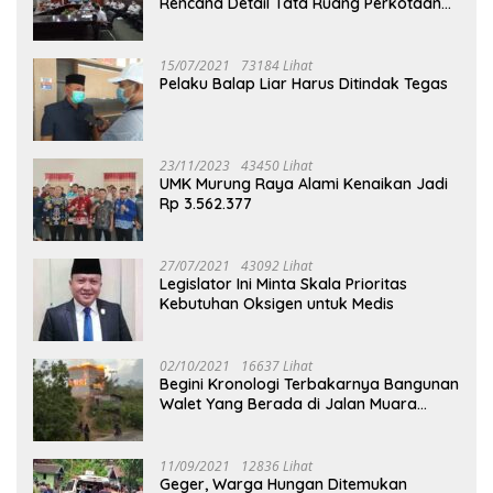
Rencana Detail Tata Ruang Perkotaan
Puruk Cahu
15/07/2021
73184 Lihat
Pelaku Balap Liar Harus Ditindak Tegas
23/11/2023
43450 Lihat
UMK Murung Raya Alami Kenaikan Jadi
Rp 3.562.377
27/07/2021
43092 Lihat
Legislator Ini Minta Skala Prioritas
Kebutuhan Oksigen untuk Medis
02/10/2021
16637 Lihat
Begini Kronologi Terbakarnya Bangunan
Walet Yang Berada di Jalan Muara
Tuhup
11/09/2021
12836 Lihat
Geger, Warga Hungan Ditemukan