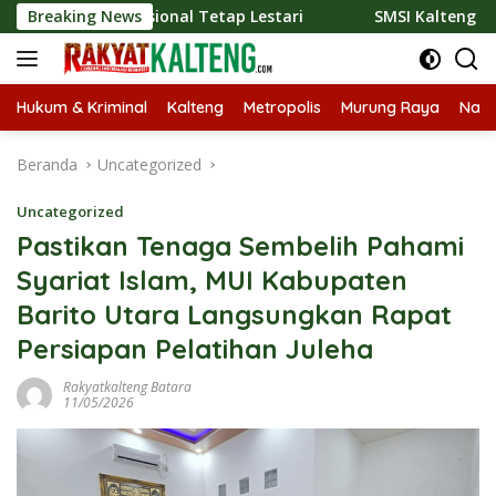
Langsung
radisional Tetap Lestari
Breaking News
SMSI Kalteng dan Bidan Sean B
ke
konten
Hukum & Kriminal
Kalteng
Metropolis
Murung Raya
Nasi
Beranda
Uncategorized
Uncategorized
Pastikan Tenaga Sembelih Pahami
Syariat Islam, MUI Kabupaten
Barito Utara Langsungkan Rapat
Persiapan Pelatihan Juleha
Rakyatkalteng Batara
11/05/2026