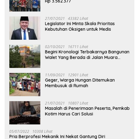
Rp 3.562.377
27/07/2021
43382 Lihat
Legislator Ini Minta Skala Prioritas
Kebutuhan Oksigen untuk Medis
02/10/2021
16711 Lihat
Begini Kronologi Terbakarnya Bangunan
Walet Yang Berada di Jalan Muara
Tuhup
11/09/2021
12901 Lihat
Geger, Warga Hungan Ditemukan
Membusuk di Rumah
21/07/2021
10807 Lihat
Masalah di Penerimaan Peserta, Pemkab
Kotim Harus Cari Solusi
05/07/2022
10308 Lihat
Pria Berprofesi Mekanik Ini Nekat Gantung Diri