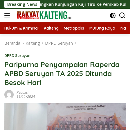
Langsung
 Langsungkan Kunjungan Kaji Tiru Ke Pemkab Kulon Progo
Breaking News
ke
konten
Hukum & Kriminal
Kalteng
Metropolis
Murung Raya
Nasi
Beranda
Kalteng
DPRD Seruyan
DPRD Seruyan
Paripurna Penyampaian Raperda
APBD Seruyan TA 2025 Ditunda
Besok Hari
Redaksi
11/11/2024