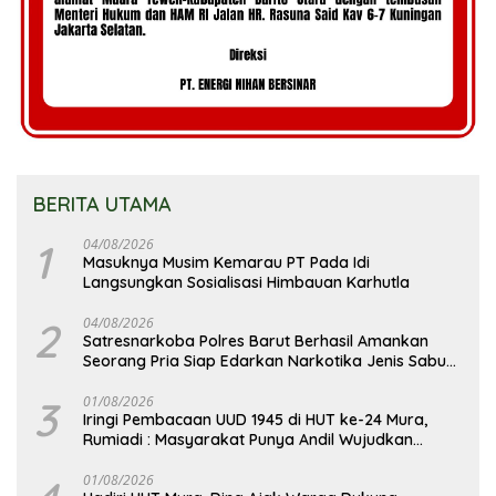
BERITA UTAMA
1
04/08/2026
Masuknya Musim Kemarau PT Pada Idi
Langsungkan Sosialisasi Himbauan Karhutla
2
04/08/2026
Satresnarkoba Polres Barut Berhasil Amankan
Seorang Pria Siap Edarkan Narkotika Jenis Sabu
Seberat 5,05 Gram
3
01/08/2026
Iringi Pembacaan UUD 1945 di HUT ke-24 Mura,
Rumiadi : Masyarakat Punya Andil Wujudkan
Pembangunan yang Lebih Besar
01/08/2026