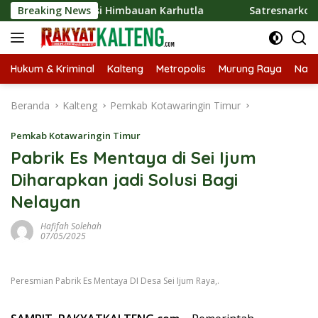
Langsung
Sosialisasi Himbauan Karhutla
Breaking News
Satresnarkoba Polres B
ke
konten
Hukum & Kriminal
Kalteng
Metropolis
Murung Raya
Nasi
Beranda
Kalteng
Pemkab Kotawaringin Timur
Pemkab Kotawaringin Timur
Pabrik Es Mentaya di Sei Ijum
Diharapkan jadi Solusi Bagi
Nelayan
Hafifah Solehah
07/05/2025
Peresmian Pabrik Es Mentaya DI Desa Sei Ijum Raya,.