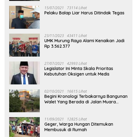
15/07/2021
73114 Lihat
Pelaku Balap Liar Harus Ditindak Tegas
23/11/2023
43411 Lihat
UMK Murung Raya Alami Kenaikan Jadi
Rp 3.562.377
27/07/2021
42993 Lihat
Legislator Ini Minta Skala Prioritas
Kebutuhan Oksigen untuk Medis
02/10/2021
16615 Lihat
Begini Kronologi Terbakarnya Bangunan
Walet Yang Berada di Jalan Muara
Tuhup
11/09/2021
12825 Lihat
Geger, Warga Hungan Ditemukan
Membusuk di Rumah