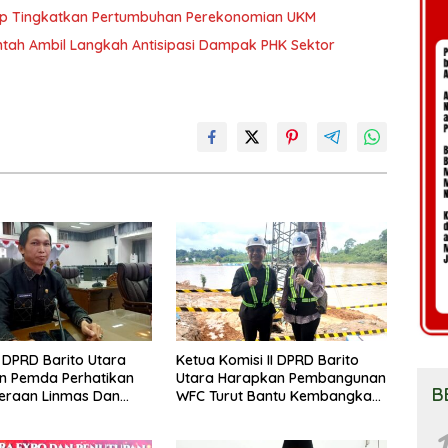
ap Tingkatkan Pertumbuhan Perekonomian UKM
tah Ambil Langkah Antisipasi Dampak PHK Sektor
DPRD Barito Utara
Ketua Komisi II DPRD Barito
n Pemda Perhatikan
Utara Harapkan Pembangunan
B
eraan Linmas Dan
WFC Turut Bantu Kembangkan
osyandu Kelurahan
UMKM
1