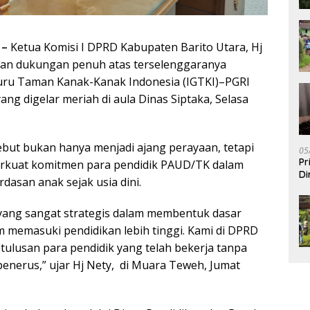
 –
Ketua Komisi I DPRD Kabupaten Barito Utara, Hj
dan dukungan penuh atas terselenggaranya
uru Taman Kanak-Kanak Indonesia (IGTKI)–PGRI
ang digelar meriah di aula Dinas Siptaka, Selasa
sebut bukan hanya menjadi ajang perayaan, tetapi
05
Pr
kuat komitmen para pendidik PAUD/TK dalam
Di
asan anak sejak usia dini.
ang sangat strategis dalam membentuk dasar
 memasuki pendidikan lebih tinggi. Kami di DPRD
tulusan para pendidik yang telah bekerja tanpa
penerus,” ujar Hj Nety, di Muara Teweh, Jumat