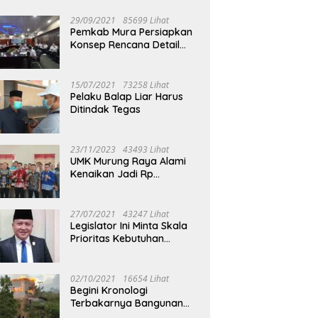
29/09/2021
85699 Lihat
Pemkab Mura Persiapkan
Konsep Rencana Detail
Tata Ruang Perkotaan
Puruk Cahu
15/07/2021
73258 Lihat
Pelaku Balap Liar Harus
Ditindak Tegas
23/11/2023
43493 Lihat
UMK Murung Raya Alami
Kenaikan Jadi Rp
3.562.377
27/07/2021
43247 Lihat
Legislator Ini Minta Skala
Prioritas Kebutuhan
Oksigen untuk Medis
02/10/2021
16654 Lihat
Begini Kronologi
Terbakarnya Bangunan
Walet Yang Berada di