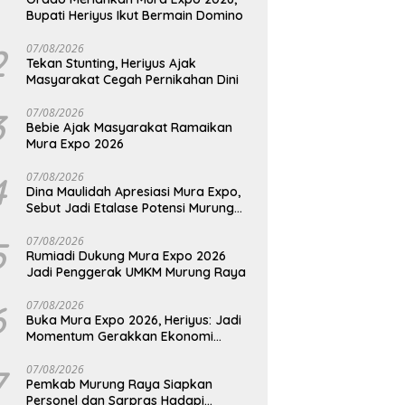
Bupati Heriyus Ikut Bermain Domino
2
07/08/2026
Tekan Stunting, Heriyus Ajak
Masyarakat Cegah Pernikahan Dini
3
07/08/2026
Bebie Ajak Masyarakat Ramaikan
Mura Expo 2026
4
07/08/2026
Dina Maulidah Apresiasi Mura Expo,
Sebut Jadi Etalase Potensi Murung
Raya
5
07/08/2026
Rumiadi Dukung Mura Expo 2026
Jadi Penggerak UMKM Murung Raya
6
07/08/2026
Buka Mura Expo 2026, Heriyus: Jadi
Momentum Gerakkan Ekonomi
Kerakyatan
7
07/08/2026
Pemkab Murung Raya Siapkan
Personel dan Sarpras Hadapi