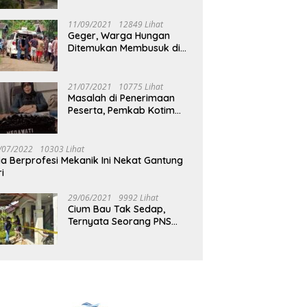
Jalan Muara Tuhup
11/09/2021
12849 Lihat
Geger, Warga Hungan
Ditemukan Membusuk di
Rumah
21/07/2021
10775 Lihat
Masalah di Penerimaan
Peserta, Pemkab Kotim
Harus Cari Solusi
/07/2022
10303 Lihat
ia Berprofesi Mekanik Ini Nekat Gantung
ri
29/06/2021
9992 Lihat
Cium Bau Tak Sedap,
Ternyata Seorang PNS
Aktif di Mura Tewas di
Rumah Kopel