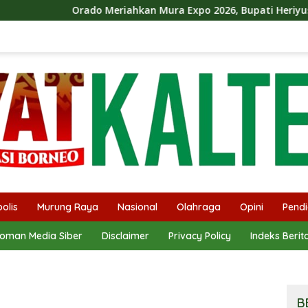
o Meriahkan Mura Expo 2026, Bupati Heriyus Ikut Bermain Dom
olis
Murung Raya
Nasional
Olahraga
Opini
Pendi
oman Media Siber
Disclaimer
Privacy Policy
Indeks Berit
B