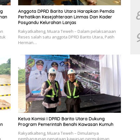
ng
Anggota DPRD Barito Utara Harapkan Pemda
uhan
Perhatikan Kesejahteraan Linmas Dan Kader
Posyandu Kelurahan Lanjas
an
Rakyatkalteng, Muara Teweh – Dalam pelaksanaan
tuk
Reses salah satu anggota DPRD Barito Utara, Patih
Herman…
Ketua Komisi I DPRD Barito Utara Dukung
an
Program Pemerintah Benahi Kawasan Kumuh
Rakyatkalteng, Muara Teweh – Dimulainya
,
pembangunan penataan kawasan permukiman