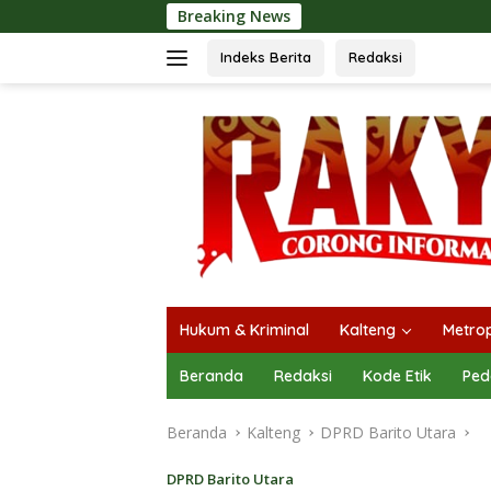
Langsung
Breaking News
Orad
ke
konten
Indeks Berita
Redaksi
Hukum & Kriminal
Kalteng
Metrop
Beranda
Redaksi
Kode Etik
Ped
Beranda
Kalteng
DPRD Barito Utara
DPRD Barito Utara