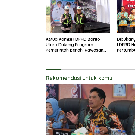
Ketua Komisi I DPRD Barito
Dibukany
Utara Dukung Program
I DPRD H
Pemerintah Benahi Kawasan
Pertumb
Kumuh
UKM
Rekomendasi untuk kamu