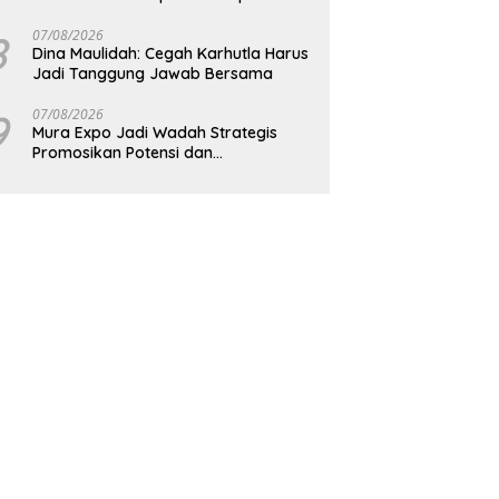
Karhutla
8
07/08/2026
Dina Maulidah: Cegah Karhutla Harus
Jadi Tanggung Jawab Bersama
9
07/08/2026
Mura Expo Jadi Wadah Strategis
Promosikan Potensi dan
Pembangunan Daerah