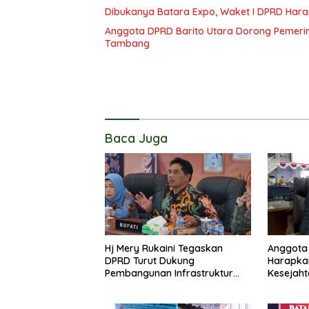
Dibukanya Batara Expo, Waket I DPRD Har
Anggota DPRD Barito Utara Dorong Pemerin
Tambang
Baca Juga
Hj Mery Rukaini Tegaskan
Anggota 
DPRD Turut Dukung
Harapka
Pembangunan Infrastruktur
Kesejaht
Guna Pertumbuhan Ekonomi
Kader P
Daerah
Lanjas