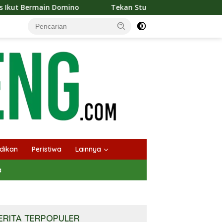
ino
Tekan Stunting, Heriyus Ajak Masyarakat Cegah Pe
dikan
Peristiwa
Lainnya
a
ERITA TERPOPULER