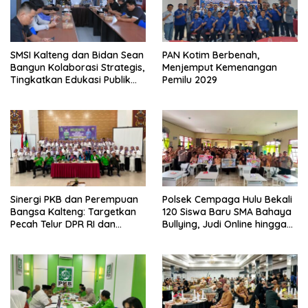
SMSI Kalteng dan Bidan Sean
PAN Kotim Berbenah,
Bangun Kolaborasi Strategis,
Menjemput Kemenangan
Tingkatkan Edukasi Publik
Pemilu 2029
tentang Peran DPD RI
Sinergi PKB dan Perempuan
Polsek Cempaga Hulu Bekali
Bangsa Kalteng: Targetkan
120 Siswa Baru SMA Bahaya
Pecah Telur DPR RI dan
Bullying, Judi Online hingga
Kuasai Legislatif 2029
Narkoba