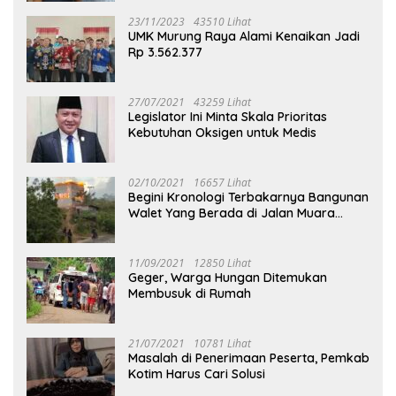
23/11/2023
43510 Lihat
UMK Murung Raya Alami Kenaikan Jadi
Rp 3.562.377
27/07/2021
43259 Lihat
Legislator Ini Minta Skala Prioritas
Kebutuhan Oksigen untuk Medis
02/10/2021
16657 Lihat
Begini Kronologi Terbakarnya Bangunan
Walet Yang Berada di Jalan Muara
Tuhup
11/09/2021
12850 Lihat
Geger, Warga Hungan Ditemukan
Membusuk di Rumah
21/07/2021
10781 Lihat
Masalah di Penerimaan Peserta, Pemkab
Kotim Harus Cari Solusi