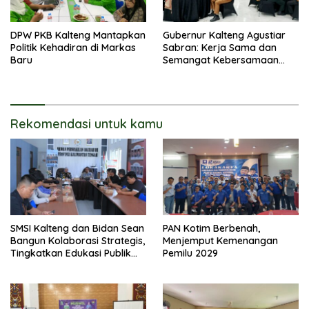
DPW PKB Kalteng Mantapkan
Gubernur Kalteng Agustiar
Politik Kehadiran di Markas
Sabran: Kerja Sama dan
Baru
Semangat Kebersamaan
Merupakan Keberhasilan
Pembangunan
Rekomendasi untuk kamu
SMSI Kalteng dan Bidan Sean
PAN Kotim Berbenah,
Bangun Kolaborasi Strategis,
Menjemput Kemenangan
Tingkatkan Edukasi Publik
Pemilu 2029
tentang Peran DPD RI