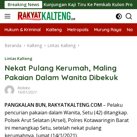
Langsung
ungkan Kunjungan Kaji Tiru Ke Pemkab Kulon Progo
Breaking News
Lan
ke
konten
Hukum & Kriminal
Kalteng
Metropolis
Murung Raya
Nasi
Beranda
Kalteng
Lintas Kalteng
Lintas Kalteng
Nekat Pulang Kerumah, Maling
Pakaian Dalam Wanita Dibekuk
Redaksi
16/01/2021
PANGKALAN BUN, RAKYATKALTENG.COM
– Pelaku
pencurian pakaian dalam Wanita, Setu (42) ditangkap.
Polsek Arut Selatan (Arsel), Polres Kotawaringin Barat
ini menangkap Setu, setelah nekat pulang
kerumahnya, Jumat (14/1/2021).