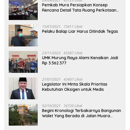
29/09/2021
85723 Lihat
Pemkab Mura Persiapkan Konsep
Rencana Detail Tata Ruang Perkotaan
Puruk Cahu
15/07/2021
73411 Lihat
Pelaku Balap Liar Harus Ditindak Tegas
23/11/2023
43587 Lihat
UMK Murung Raya Alami Kenaikan Jadi
Rp 3.562.377
27/07/2021
43407 Lihat
Legislator Ini Minta Skala Prioritas
Kebutuhan Oksigen untuk Medis
02/10/2021
16720 Lihat
Begini Kronologi Terbakarnya Bangunan
Walet Yang Berada di Jalan Muara
Tuhup