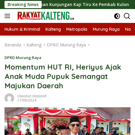
Langsung
ngsungkan Kunjungan Kaji Tiru Ke Pemkab Kulon Progo
Breaking News
ke
konten
Hukum & Kriminal
Kalteng
Metropolis
Murung Raya
Nasi
Beranda
Kalteng
DPRD Murung Raya
DPRD Murung Raya
Momentum HUT RI, Heriyus Ajak
Anak Muda Pupuk Semangat
Majukan Daerah
Uswatun Hasanah
17/08/2024