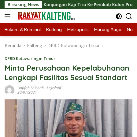
Langsung
ungkan Kunjungan Kaji Tiru Ke Pemkab Kulon Progo
Breaking News
Lan
ke
konten
Hukum & Kriminal
Kalteng
Metropolis
Murung Raya
Nasi
Beranda
Kalteng
DPRD Kotawaringin Timur
DPRD Kotawaringin Timur
Minta Perusahaan Kepelabuhanan
Lengkapi Fasilitas Sesuai Standart
Hafifah Solehah
-
Legislatif
20/07/2021