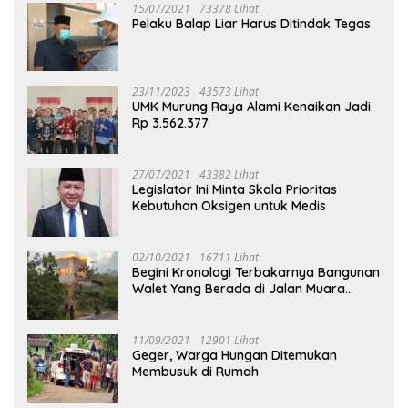
15/07/2021
73378 Lihat
Pelaku Balap Liar Harus Ditindak Tegas
23/11/2023
43573 Lihat
UMK Murung Raya Alami Kenaikan Jadi
Rp 3.562.377
27/07/2021
43382 Lihat
Legislator Ini Minta Skala Prioritas
Kebutuhan Oksigen untuk Medis
02/10/2021
16711 Lihat
Begini Kronologi Terbakarnya Bangunan
Walet Yang Berada di Jalan Muara
Tuhup
11/09/2021
12901 Lihat
Geger, Warga Hungan Ditemukan
Membusuk di Rumah