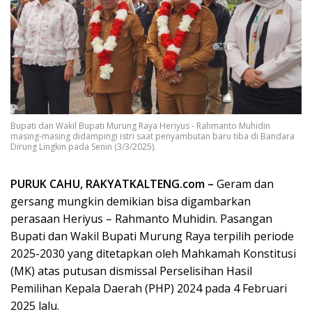
Bupati dan Wakil Bupati Murung Raya Heriyus - Rahmanto Muhidin
masing-masing didampingi istri saat penyambutan baru tiba di Bandara
Dirung Lingkin pada Senin (3/3/2025).
PURUK CAHU, RAKYATKALTENG.com –
Geram dan
gersang mungkin demikian bisa digambarkan
perasaan Heriyus – Rahmanto Muhidin. Pasangan
Bupati dan Wakil Bupati Murung Raya terpilih periode
2025-2030 yang ditetapkan oleh Mahkamah Konstitusi
(MK) atas putusan dismissal Perselisihan Hasil
Pemilihan Kepala Daerah (PHP) 2024 pada 4 Februari
2025 lalu.