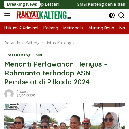
Langsung
 Lestari
Breaking News
SMSI Kalteng dan Bidan Sean Bangun Kolaboras
ke
konten
Hukum & Kriminal
Kalteng
Metropolis
Murung Raya
Nasi
Beranda
Kalteng
Lintas Kalteng
Lintas Kalteng
,
Opini
Menanti Perlawanan Heriyus –
Rahmanto terhadap ASN
Pembelot di Pilkada 2024
Redaksi
13/03/2025