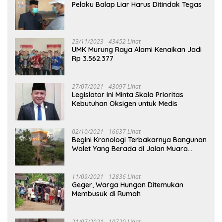
Pelaku Balap Liar Harus Ditindak Tegas
23/11/2023
43452 Lihat
UMK Murung Raya Alami Kenaikan Jadi
Rp 3.562.377
27/07/2021
43097 Lihat
Legislator Ini Minta Skala Prioritas
Kebutuhan Oksigen untuk Medis
02/10/2021
16637 Lihat
Begini Kronologi Terbakarnya Bangunan
Walet Yang Berada di Jalan Muara
Tuhup
11/09/2021
12836 Lihat
Geger, Warga Hungan Ditemukan
Membusuk di Rumah
21/07/2021
10720 Lihat