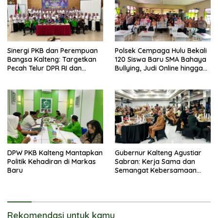
Sinergi PKB dan Perempuan
Polsek Cempaga Hulu Bekali
Bangsa Kalteng: Targetkan
120 Siswa Baru SMA Bahaya
Pecah Telur DPR RI dan
Bullying, Judi Online hingga
Kuasai Legislatif 2029
Narkoba
DPW PKB Kalteng Mantapkan
Gubernur Kalteng Agustiar
Politik Kehadiran di Markas
Sabran: Kerja Sama dan
Baru
Semangat Kebersamaan
Merupakan Keberhasilan
Pembangunan
Rekomendasi untuk kamu