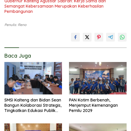
Gubernur Kalteng Agustiar Sabran: Kerja Sama dan
Semangat Kebersamaan Merupakan Keberhasilan
Pembangunan
Penulis: Reno
Baca Juga
SMSI Kalteng dan Bidan Sean
PAN Kotim Berbenah,
Bangun Kolaborasi Strategis,
Menjemput Kemenangan
Tingkatkan Edukasi Publik
Pemilu 2029
tentang Peran DPD RI