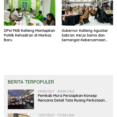
DPW PKB Kalteng Mantapkan
Gubernur Kalteng Agustiar
Politik Kehadiran di Markas
Sabran: Kerja Sama dan
Baru
Semangat Kebersamaan
Merupakan Keberhasilan
Pembangunan
BERITA TERPOPULER
29/09/2021
85696 Lihat
Pemkab Mura Persiapkan Konsep
Rencana Detail Tata Ruang Perkotaan
Puruk Cahu
15/07/2021
73184 Lihat