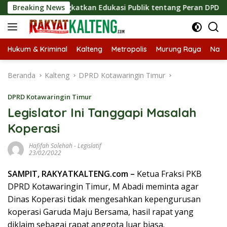
Langsung
s, Tingkatkan Edukasi Publik tentang Peran DPD RI
Breaking News
Mas
ke
konten
Hukum & Kriminal
Kalteng
Metropolis
Murung Raya
Nasi
Beranda
Kalteng
DPRD Kotawaringin Timur
DPRD Kotawaringin Timur
Legislator Ini Tanggapi Masalah
Koperasi
Hafifah Solehah
-
Legislatif
23/02/2022
SAMPIT, RAKYATKALTENG.com –
Ketua Fraksi PKB
DPRD Kotawaringin Timur, M Abadi meminta agar
Dinas Koperasi tidak mengesahkan kepengurusan
koperasi Garuda Maju Bersama, hasil rapat yang
diklaim sebagai rapat anggota luar biasa.