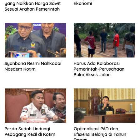
yang Naikkan Harga Sawit
Ekonomi
Sesuai Arahan Pemerintah
Syahbana Resmi Nahkodai
Harus Ada Kolaborasi
Nasdem Kotim
Pemerintah-Perusahaan
Buka Akses Jalan
Perda Sudah Lindungi
Optimalisasi PAD dan
Pedagang Kecil di Kotim
Efisiensi Belanja di Tahun