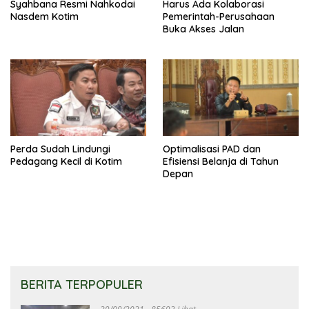
Syahbana Resmi Nahkodai
Harus Ada Kolaborasi
Nasdem Kotim
Pemerintah-Perusahaan
Buka Akses Jalan
Perda Sudah Lindungi
Optimalisasi PAD dan
Pedagang Kecil di Kotim
Efisiensi Belanja di Tahun
Depan
BERITA TERPOPULER