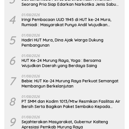
Seorang Pria Siap Edarkan Narkotika Jenis Sabu
Seberat 5,05 Gram
4
01/08/2026
Iringi Pembacaan UUD 1945 di HUT ke-24 Mura,
Rumiadi : Masyarakat Punya Andil Wujudkan
Pembangunan yang Lebih Besar
5
01/08/2026
Hadiri HUT Mura, Dina Ajak Warga Dukung
Pembangunan
6
01/08/2026
HUT Ke-24 Murung Raya, Yoga : Bersama
Wujudkan Daerah yang Berdaya Saing
7
01/08/2026
Bebie: HUT Ke-24 Murung Raya Perkuat Semangat
Membangun Berkelanjutan
8
01/08/2026
PT SMM dan Kodim 1013/Mtw Resmikan Fasilitas Air
Bersih Serta Bagikan Paket Sembako Kepada
Masyarakat
9
01/08/2026
Sejahterakan Masyarakat, Gubernur Kalteng
Apresiasi Pemkab Murung Raya