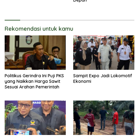
Depan
Rekomendasi untuk kamu
Politikus Gerindra Ini Puji PKS
Sampit Expo Jadi Lokomotif
yang Naikkan Harga Sawit
Ekonomi
Sesuai Arahan Pemerintah