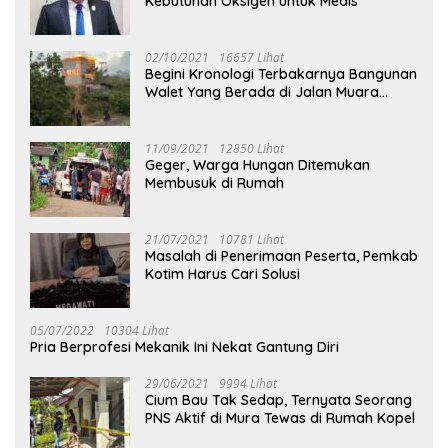
Kebutuhan Oksigen untuk Medis
02/10/2021
16657 Lihat
Begini Kronologi Terbakarnya Bangunan
Walet Yang Berada di Jalan Muara
Tuhup
11/09/2021
12850 Lihat
Geger, Warga Hungan Ditemukan
Membusuk di Rumah
21/07/2021
10781 Lihat
Masalah di Penerimaan Peserta, Pemkab
Kotim Harus Cari Solusi
05/07/2022
10304 Lihat
Pria Berprofesi Mekanik Ini Nekat Gantung Diri
29/06/2021
9994 Lihat
Cium Bau Tak Sedap, Ternyata Seorang
PNS Aktif di Mura Tewas di Rumah Kopel