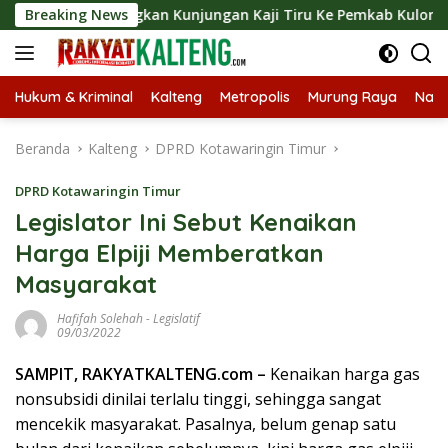
Langsung
t Langsungkan Kunjungan Kaji Tiru Ke Pemkab Kulon Progo
Breaking News
ke
konten
Hukum & Kriminal
Kalteng
Metropolis
Murung Raya
Nasi
Beranda
Kalteng
DPRD Kotawaringin Timur
DPRD Kotawaringin Timur
Legislator Ini Sebut Kenaikan
Harga Elpiji Memberatkan
Masyarakat
Hafifah Solehah
-
Legislatif
09/03/2022
SAMPIT, RAKYATKALTENG.com –
Kenaikan harga gas
nonsubsidi dinilai terlalu tinggi, sehingga sangat
mencekik masyarakat. Pasalnya, belum genap satu