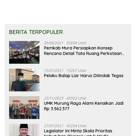
BERITA TERPOPULER
29/09/2021
85699 Lihat
Pemkab Mura Persiapkan Konsep
Rencana Detail Tata Ruang Perkotaan
Puruk Cahu
15/07/2021
73267 Lihat
Pelaku Balap Liar Harus Ditindak Tegas
23/11/2023
43503 Lihat
UMK Murung Raya Alami Kenaikan Jadi
Rp 3.562.377
27/07/2021
43254 Lihat
Legislator Ini Minta Skala Prioritas