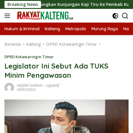
Langsung
t Langsungkan Kunjungan Kaji Tiru Ke Pemkab Kulon Progo
Breaking News
ke
konten
Hukum & Kriminal
Kalteng
Metropolis
Murung Raya
Nasi
Beranda
Kalteng
DPRD Kotawaringin Timur
DPRD Kotawaringin Timur
Legislator Ini Sebut Ada TUKS
Minim Pengawasan
Hafifah Solehah
-
Legislatif
04/03/2022