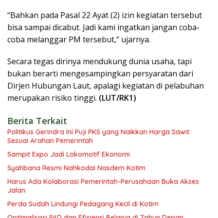
“Bahkan pada Pasal 22 Ayat (2) izin kegiatan tersebut
bisa sampai dicabut. Jadi kami ingatkan jangan coba-
coba melanggar PM tersebut,” ujarnya.
Secara tegas dirinya mendukung dunia usaha, tapi
bukan berarti mengesampingkan persyaratan dari
Dirjen Hubungan Laut, apalagi kegiatan di pelabuhan
merupakan risiko tinggi.
(LUT/RK1)
Berita Terkait
Politikus Gerindra Ini Puji PKS yang Naikkan Harga Sawit
Sesuai Arahan Pemerintah
Sampit Expo Jadi Lokomotif Ekonomi
Syahbana Resmi Nahkodai Nasdem Kotim
Harus Ada Kolaborasi Pemerintah-Perusahaan Buka Akses
Jalan
Perda Sudah Lindungi Pedagang Kecil di Kotim
Optimalisasi PAD dan Efisiensi Belanja di Tahun Depan