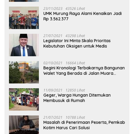
23/11/2023
43526 Lihat
UMK Murung Raya Alami Kenaikan Jadi
Rp 3.562.377
27/07/2021
43298 Lihat
Legislator Ini Minta Skala Prioritas
Kebutuhan Oksigen untuk Medis
02/10/2021
16664 Lihat
Begini Kronologi Terbakarnya Bangunan
Walet Yang Berada di Jalan Muara
Tuhup
11/09/2021
12850 Lihat
Geger, Warga Hungan Ditemukan
Membusuk di Rumah
21/07/2021
10788 Lihat
Masalah di Penerimaan Peserta, Pemkab
Kotim Harus Cari Solusi