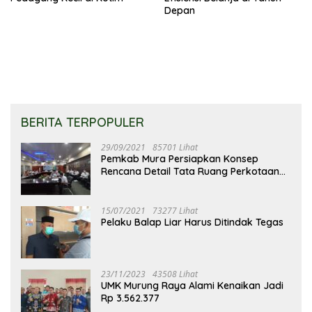
Depan
BERITA TERPOPULER
29/09/2021
85701 Lihat
Pemkab Mura Persiapkan Konsep
Rencana Detail Tata Ruang Perkotaan
Puruk Cahu
15/07/2021
73277 Lihat
Pelaku Balap Liar Harus Ditindak Tegas
23/11/2023
43508 Lihat
UMK Murung Raya Alami Kenaikan Jadi
Rp 3.562.377