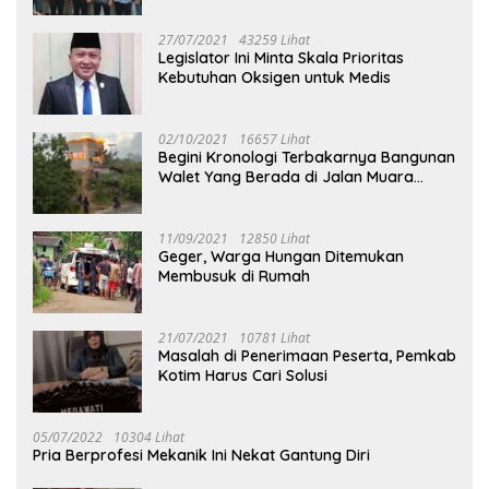
27/07/2021
43259 Lihat
Legislator Ini Minta Skala Prioritas
Kebutuhan Oksigen untuk Medis
02/10/2021
16657 Lihat
Begini Kronologi Terbakarnya Bangunan
Walet Yang Berada di Jalan Muara
Tuhup
11/09/2021
12850 Lihat
Geger, Warga Hungan Ditemukan
Membusuk di Rumah
21/07/2021
10781 Lihat
Masalah di Penerimaan Peserta, Pemkab
Kotim Harus Cari Solusi
05/07/2022
10304 Lihat
Pria Berprofesi Mekanik Ini Nekat Gantung Diri