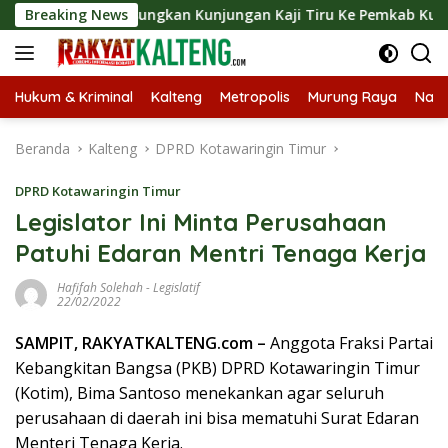
Langsung
rut Langsungkan Kunjungan Kaji Tiru Ke Pemkab Kulon Progo
Breaking News
ke
konten
Hukum & Kriminal
Kalteng
Metropolis
Murung Raya
Nasi
Beranda
Kalteng
DPRD Kotawaringin Timur
DPRD Kotawaringin Timur
Legislator Ini Minta Perusahaan
Patuhi Edaran Mentri Tenaga Kerja
Hafifah Solehah
-
Legislatif
22/02/2022
SAMPIT, RAKYATKALTENG.com –
Anggota Fraksi Partai
Kebangkitan Bangsa (PKB) DPRD Kotawaringin Timur
(Kotim), Bima Santoso menekankan agar seluruh
perusahaan di daerah ini bisa mematuhi Surat Edaran
Menteri Tenaga Kerja.